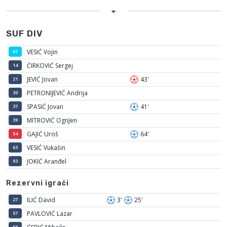
SUF DIV
VESIĆ Vojin
91
ĆIRKOVIĆ Sergej
14
JEVIĆ Jovan
43'
21
PETRONIJEVIĆ Andrija
30
SPASIĆ Jovan
41'
37
MITROVIĆ OgnJen
39
GAJIĆ Uroš
64'
54
VESIĆ Vukašin
63
JOKIĆ Aranđel
93
Rezervni igrači
ILIĆ David
3'
25'
27
PAVLOVIĆ Lazar
57
58