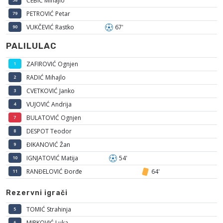
ĆEBIĆ Mihajlo
PETROVIĆ Petar
79
VUKČEVIĆ Rastko
67'
90
PALILULAC
ZAFIROVIĆ Ognjen
1
RADIĆ Mihajlo
2
CVETKOVIĆ Janko
3
VUJOVIĆ Andrija
4
BULATOVIĆ Ognjen
7
DESPOT Teodor
8
ĐIKANOVIĆ Žan
9
IGNJATOVIĆ Matija
54'
10
RANĐELOVIĆ Đorđe
64'
11
Rezervni igrači
TOMIĆ Strahinja
5
MIRKOVIĆ Luka
6