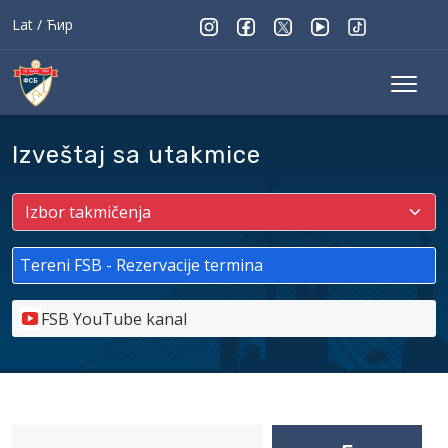
Lat
/
Ћир
Izveštaj sa utakmice
Tereni FSB - Rezervacije termina
FSB YouTube kanal