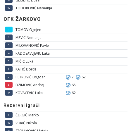
GLIBETIĆ Dušan
TODOROVIĆ Nemanja
17
OFK ŽARKOVO
TOMOV Ognjen
1
MRVIĆ Nemanja
2
MILOVANOVIĆ Pavle
3
RADOSAVLJEVIC Luka
4
MIĆIĆ Luka
5
KATIĆ Đorđe
6
PETROVIĆ Bogdan
7'
62'
7
DŽIMOVIĆ Andrej
65'
8
KOVAČEVIĆ Luka
62'
14
Rezervni igrači
ČERGIĆ Marko
9
VUKIĆ Nikola
10
STOJANOVIĆ Mateja
11