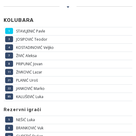
KOLUBARA
STAVLJENIĆ Pavle
1
JOSIPOVIĆ Teodor
3
KOSTADINOVIĆ Veljko
4
ŽIVIĆ Aleksa
7
PRIPUNIĆ Jovan
8
ŽIVKOVIĆ Lazar
11
PLANIĆ Uroš
21
JANKOVIĆ Marko
22
KALUŠEVIĆ Luka
85
Rezervni igrači
NEŠIĆ Luka
5
BRANKOVIĆ Vuk
6
16