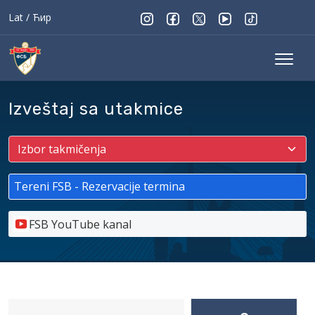
Lat
/
Ћир
Izveštaj sa utakmice
Tereni FSB - Rezervacije termina
FSB YouTube kanal