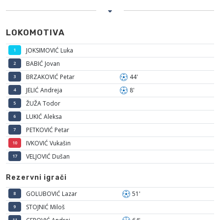
LOKOMOTIVA
JOKSIMOVIĆ Luka
1
BABIĆ Jovan
2
BRZAKOVIĆ Petar
44'
3
JELIĆ Andreja
8'
4
ŽUŽA Todor
5
LUKIĆ Aleksa
6
PETKOVIĆ Petar
7
IVKOVIĆ Vukašin
10
VELJOVIĆ Dušan
17
Rezervni igrači
GOLUBOVIĆ Lazar
51'
8
STOJNIĆ Miloš
9
11