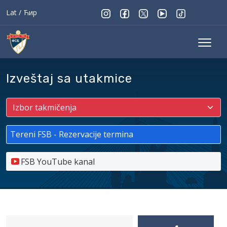
Lat
/
Ћир
Izveštaj sa utakmice
Tereni FSB - Rezervacije termina
FSB YouTube kanal