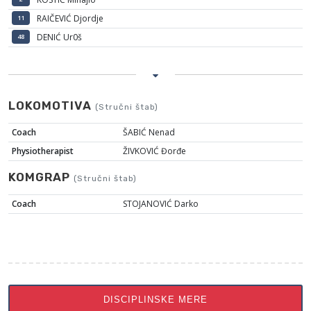
RAIČEVIĆ Djordje
11
DENIĆ Ur0š
48
LOKOMOTIVA
(Stručni štab)
Coach
ŠABIĆ Nenad
Physiotherapist
ŽIVKOVIĆ Đorđe
KOMGRAP
(Stručni štab)
Coach
STOJANOVIĆ Darko
DISCIPLINSKE MERE