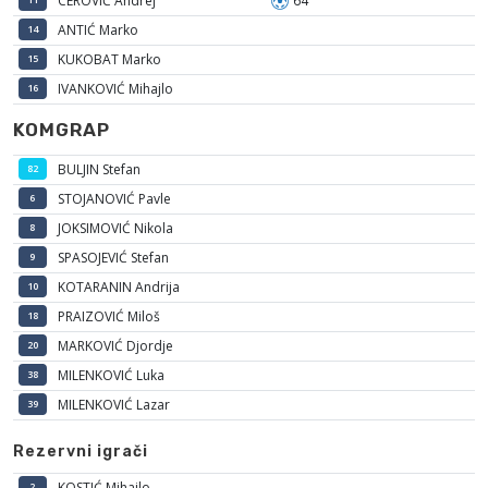
CEROVIĆ Andrej
64'
ANTIĆ Marko
14
KUKOBAT Marko
15
IVANKOVIĆ Mihajlo
16
KOMGRAP
BULJIN Stefan
82
STOJANOVIĆ Pavle
6
JOKSIMOVIĆ Nikola
8
SPASOJEVIĆ Stefan
9
KOTARANIN Andrija
10
PRAIZOVIĆ Miloš
18
MARKOVIĆ Djordje
20
MILENKOVIĆ Luka
38
MILENKOVIĆ Lazar
39
Rezervni igrači
KOSTIĆ Mihajlo
2