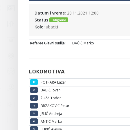
Datum i vreme:
28.11.2021 12:00
Status
Odigrana
Kolo:
ubaciti
Referee Glavni sudija:
DAČIĆ Marko
LOKOMOTIVA
POTPARA Lazar
12
BABIĆ Jovan
2
ŽUŽA Todor
3
BRZAKOVIĆ Petar
4
JELIĆ Andreja
5
ANTIĆ Marko
6
LUKIĆ Aleksa
9