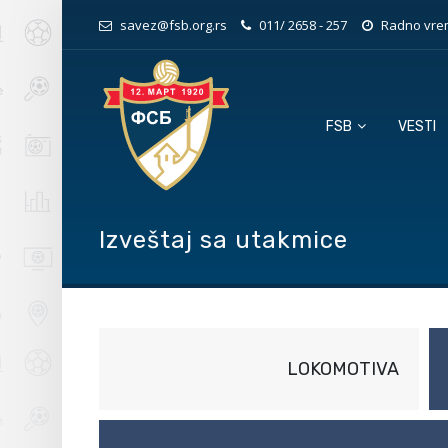
savez@fsb.org.rs
011/ 2658 - 257
Radno vrem
FSB
VESTI
Izveštaj sa utakmice
LOKOMOTIVA