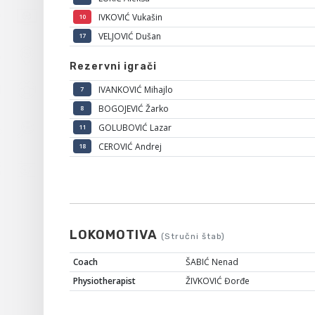
IVKOVIĆ Vukašin
10
VELJOVIĆ Dušan
17
Rezervni igrači
IVANKOVIĆ Mihajlo
7
BOGOJEVIĆ Žarko
8
GOLUBOVIĆ Lazar
11
CEROVIĆ Andrej
18
LOKOMOTIVA
(Stručni štab)
Coach
ŠABIĆ Nenad
Physiotherapist
ŽIVKOVIĆ Đorđe