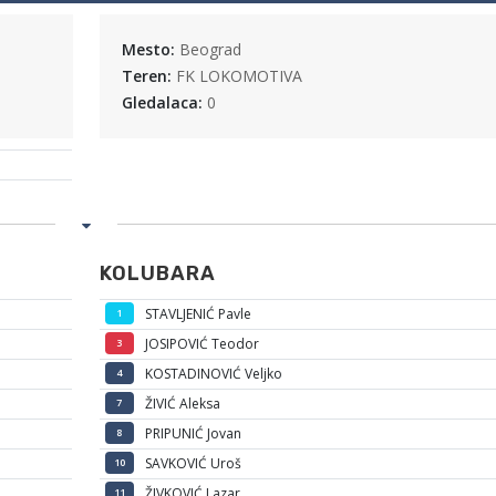
Mesto:
Beograd
Teren:
FK LOKOMOTIVA
Gledalaca:
0
KOLUBARA
STAVLJENIĆ Pavle
1
JOSIPOVIĆ Teodor
3
KOSTADINOVIĆ Veljko
4
ŽIVIĆ Aleksa
7
PRIPUNIĆ Jovan
8
SAVKOVIĆ Uroš
10
ŽIVKOVIĆ Lazar
11