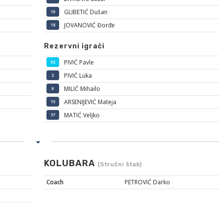
GLIBETIĆ Dušan
16
JOVANOVIĆ Đorđe
18
Rezervni igrači
PIVIĆ Pavle
92
PIVIĆ Luka
2
MILIĆ Mihailo
6
ARSENIJEVIĆ Mateja
15
MATIĆ Veljko
37
KOLUBARA
(Stručni štab)
Coach
PETROVIĆ Darko