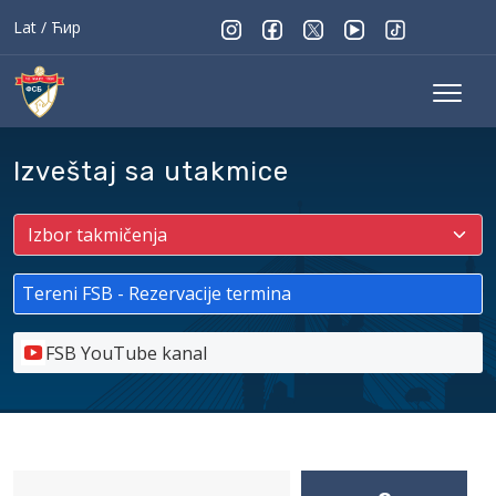
Lat
/
Ћир
Izveštaj sa utakmice
Tereni FSB - Rezervacije termina
FSB YouTube kanal