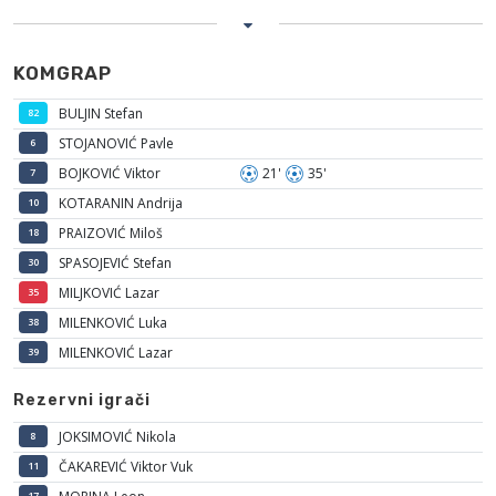
KOMGRAP
BULJIN Stefan
82
STOJANOVIĆ Pavle
6
BOJKOVIĆ Viktor
21'
35'
7
KOTARANIN Andrija
10
PRAIZOVIĆ Miloš
18
SPASOJEVIĆ Stefan
30
MILJKOVIĆ Lazar
35
MILENKOVIĆ Luka
38
MILENKOVIĆ Lazar
39
Rezervni igrači
JOKSIMOVIĆ Nikola
8
ČAKAREVIĆ Viktor Vuk
11
17