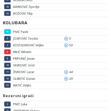
MORINA Leon
MARKOVIĆ Djordje
20
BOŽOVIĆ Filip
32
KOLUBARA
PIVIĆ Pavle
92
JOSIPOVIĆ Teodor
5'
3
KOSTADINOVIĆ Veljko
50'
4
MILIĆ Mihailo
6
PRIPUNIĆ Jovan
8
SAVKOVIĆ Uroš
10
ŽIVKOVIĆ Lazar
44'
11
GLIBETIĆ Dušan
20'
16
MATIĆ Veljko
37
Rezervni igrači
PIVIĆ Luka
2
ARSENIJEVIĆ Mateja
15