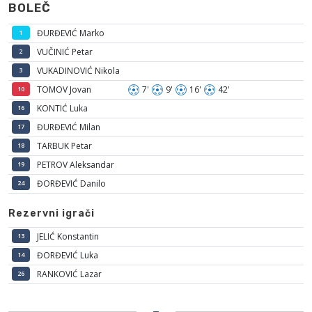
BOLEČ
ĐURĐEVIĆ Marko
1
VUČINIĆ Petar
2
VUKADINOVIĆ Nikola
3
TOMOV Jovan
7'
9'
16'
42'
10
KONTIĆ Luka
16
ĐURĐEVIĆ Milan
17
TARBUK Petar
18
PETROV Aleksandar
19
ĐORĐEVIĆ Danilo
24
Rezervni igrači
JELIĆ Konstantin
13
ĐORĐEVIĆ Luka
14
RANKOVIĆ Lazar
26