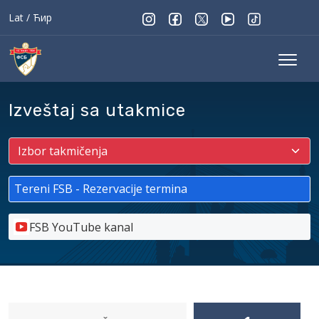
Lat
/
Ћир
Izveštaj sa utakmice
Tereni FSB - Rezervacije termina
FSB YouTube kanal