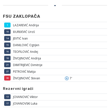
FSU ZAKLOPAČA
LAZAREVIĆ Andrija
1
ĐURĐEVIĆ Uroš
10
JEVTIĆ Ivan
14
DANILOVIĆ OgnJen
15
TEOFILOVIĆ Andej
16
ŽIVOJINOVIĆ Andrija
18
DIMITRIJEVIĆ Dimitrije
21
PETROVIĆ Matija
27
ŽIVOJINOVIĆ Stevan
7'
30
Rezervni igrači
JOVANOVIĆ Viktor
13
JOVANOVSKI Luka
17