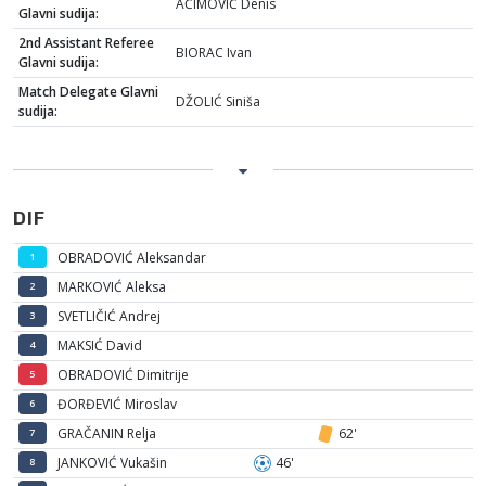
AĆIMOVIĆ Denis
Glavni sudija:
2nd Assistant Referee
BIORAC Ivan
Glavni sudija:
Match Delegate Glavni
DŽOLIĆ Siniša
sudija:
DIF
OBRADOVIĆ Aleksandar
1
MARKOVIĆ Aleksa
2
SVETLIČIĆ Andrej
3
MAKSIĆ David
4
OBRADOVIĆ Dimitrije
5
ĐORĐEVIĆ Miroslav
6
GRAČANIN Relja
62'
7
JANKOVIĆ Vukašin
46'
8