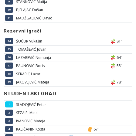
STANKOVIĆ Matija
9
BJELAJAC Dušan
10
MADŽGALJEVIĆ David
11
Rezervni igrači
ŠUĆUR Vukašin
81'
14
TOMAŠEVIĆ Jovan
15
LAZAREVIĆ Nemanja
64'
16
PAUNOVIĆ Boris
55'
17
ŠEKARIĆ Lazar
18
JAKOVLJEVIĆ Mateja
78'
19
STUDENTSKI GRAD
SLADOJEVIĆ Petar
1
SEZAIRI Minel
2
IVANOVIĆ Mateja
3
KALIČANIN Kosta
67'
4