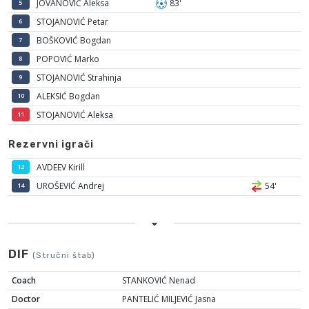
JOVANOVIĆ Aleksa
83'
5
STOJANOVIĆ Petar
6
BOŠKOVIĆ Bogdan
7
POPOVIĆ Marko
8
STOJANOVIĆ Strahinja
9
ALEKSIĆ Bogdan
10
STOJANOVIĆ Aleksa
11
Rezervni igrači
AVDEEV Kirill
12
UROŠEVIĆ Andrej
54'
14
DIF
(Stručni štab)
Coach
STANKOVIĆ Nenad
Doctor
PANTELIĆ MILJEVIĆ Jasna