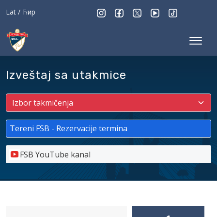
Lat
/
Ћир
Izveštaj sa utakmice
Tereni FSB - Rezervacije termina
FSB YouTube kanal