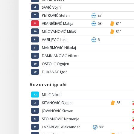
SAVIĆ Vojin
4
PETROVIĆ Stefan
87'
7
VRANEŠEVIĆ Matija
63'
81'
8
MILOVANOVIĆ Miloš
31'
10
VASILJEVIĆ Luka
6'
11
MAKSIMOVIĆ Nikolaj
21
DAMNJANOVIĆ Viktor
23
OSTOJIĆ OgnJen
80
DUKANAC Igor
99
Rezervni igrači
MILIĆ Nikola
12
KITANOVIĆ Ognjen
85'
2
JOVANOVIĆ Stevan
5
STOJANOVIĆ NemanJa
6
LAZAREVIĆ Aleksandar
89'
9