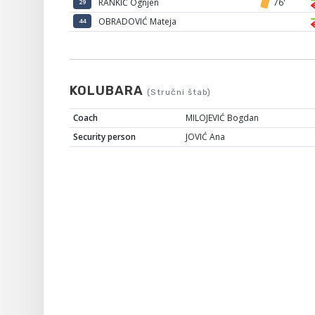
RANKIĆ Ognjen
76'
29
OBRADOVIĆ Mateja
44
KOLUBARA
(Stručni štab)
Coach
MILOJEVIĆ Bogdan
Security person
JOVIĆ Ana