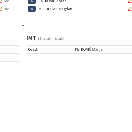
59'
RATKOVIĆ Zoran
17
90'
MOJSILOVIĆ Bogdan
18
IMT
(Stručni štab)
Coach
PETROVIĆ Marija