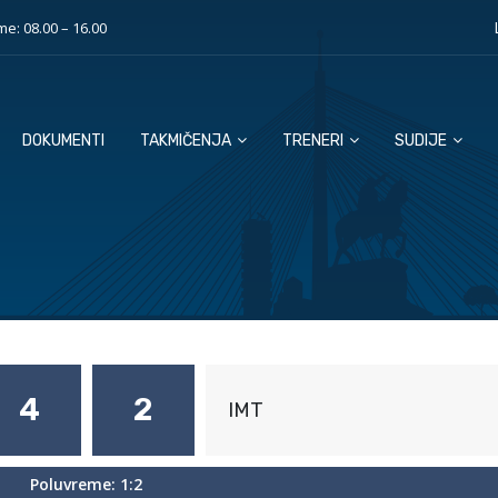
e: 08.00 – 16.00
DOKUMENTI
TAKMIČENJA
TRENERI
SUDIJE
4
2
IMT
Poluvreme: 1:2