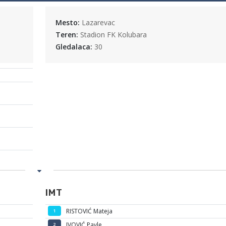
Mesto:
Lazarevac
Teren:
Stadion FK Kolubara
Gledalaca:
30
IMT
RISTOVIĆ Mateja
1
IVOVIĆ Pavle
2