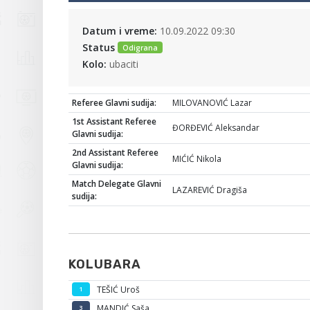
Datum i vreme:
10.09.2022 09:30
Status
Odigrana
Kolo:
ubaciti
Referee Glavni sudija:
MILOVANOVIĆ Lazar
1st Assistant Referee
ĐORĐEVIĆ Aleksandar
Glavni sudija:
2nd Assistant Referee
MIĆIĆ Nikola
Glavni sudija:
Match Delegate Glavni
LAZAREVIĆ Dragiša
sudija:
KOLUBARA
TEŠIĆ Uroš
1
MANDIĆ Saša
3