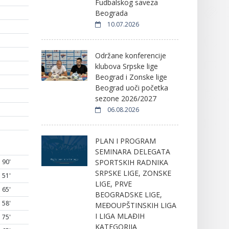
Fudbalskog saveza
Beograda
10.07.2026
Održane konferencije
klubova Srpske lige
Beograd i Zonske lige
Beograd uoči početka
sezone 2026/2027
06.08.2026
PLAN I PROGRAM
SEMINARA DELEGATA
SPORTSKIH RADNIKA
90'
SRPSKE LIGE, ZONSKE
51'
LIGE, PRVE
65'
BEOGRADSKE LIGE,
58'
MEĐOUPŠTINSKIH LIGA
I LIGA MLAĐIH
75'
KATEGORIJA