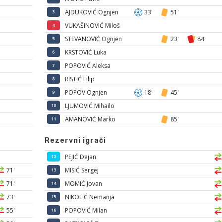
AJDUKOVIĆ Ognjen
33'
51'
3
VUKAŠINOVIĆ Miloš
4
STEVANOVIĆ Ognjen
23'
84'
5
KRSTOVIĆ Luka
6
POPOVIĆ Aleksa
7
RISTIĆ Filip
8
POPOV Ognjen
18'
45'
9
LJUMOVIĆ Mihailo
10
AMANOVIĆ Marko
85'
11
Rezervni igrači
PEJIĆ Dejan
12
71'
MISIĆ Sergej
13
71'
MOMIĆ Jovan
14
73'
NIKOLIĆ Nemanja
15
55'
POPOVIĆ Milan
16