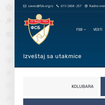
savez@fsb.org.rs
011/ 2658 - 257
Radno vrem
FSB
VESTI
Izveštaj sa utakmice
KOLUBARA