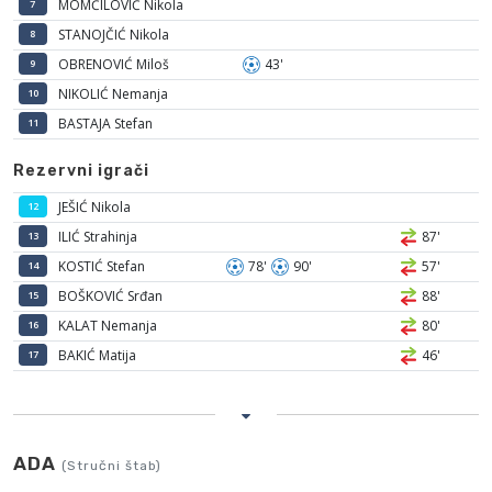
MOMČILOVIĆ Nikola
7
STANOJČIĆ Nikola
8
OBRENOVIĆ Miloš
43'
9
NIKOLIĆ Nemanja
10
BASTAJA Stefan
11
Rezervni igrači
JEŠIĆ Nikola
12
ILIĆ Strahinja
87'
13
KOSTIĆ Stefan
78'
90'
57'
14
BOŠKOVIĆ Srđan
88'
15
KALAT Nemanja
80'
16
BAKIĆ Matija
46'
17
ADA
(Stručni štab)