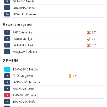
GRANDIĆ Nikola
18
OBORINA Aleksa
21
ERGARAC Ognjen
34
Rezervni igrači
RAKIĆ Arsenije
86'
2
ĐORĐEVIĆ Ilija
79'
9
DŽAMBAS Uroš
46'
11
MALJKOVIĆ Aleksa
22
ZEMUN
TOMAŠEVIĆ Nikola
1
ŠUŠOVIĆ Jovan
27'
2
JAĆIMOVIĆ NemanJa
3
MARKOVIĆ Uroš
4
AVRAMOVIĆ Danilo
5
TRAJKOVSKI Stefan
6