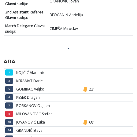
OKANOVIĆ Jovan
Glavni sudija:
2nd Assistant Referee
BEOČANIN Anđelija
Glavni sudija:
Match Delegate Glavni
CIMEŠA Miroslav
sudija:
ADA
KOJIČIĆ Vladimir
1
KERAMAT Darie
3
GOMIRAC Veljko
22'
5
KESER Dragan
6
BORKANOV Ognjen
7
MILOVANOVIĆ Stefan
8
JOVANOVIĆ Luka
68'
10
GRANDIĆ Stevan
14