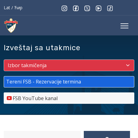
Lat
/
Ћир
Izveštaj sa utakmice
Tereni FSB - Rezervacije termina
FSB YouTube kanal