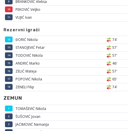
BRANKOVIĆ Aleksa
9
PEKOVIĆ Veljko
10
VUJIĆ Ivan
11
Rezervni igrači
ĐORIĆ Nikola
74'
12
STANOJEVIĆ Petar
57'
13
TODOVIĆ Nikola
57'
14
ANDRIĆ Marko
46'
15
ZELIĆ Mateja
57'
16
POPOVIĆ Nikola
65'
17
ZENELI Filip
74'
18
ZEMUN
TOMAŠEVIĆ Nikola
1
ŠUŠOVIĆ Jovan
2
JAĆIMOVIĆ NemanJa
3