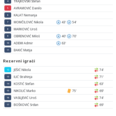
TRAJKOVSKI Stefan
4
AVRAMOVIĆ Danilo
5
KALAT Nemanja
6
MOMČILOVIĆ Nikola
43'
54'
7
MARKOVIĆ Uroš
8
OBRENOVIĆ Miloš
40'
70'
9
ADEMI Admir
63'
10
BAKIĆ Matija
11
Rezervni igrači
JEŠIĆ Nikola
74'
12
ILIĆ Strahinja
71'
13
KOSTIĆ Stefan
63'
14
NIKOLIĆ Marko
75'
69'
15
VASILJEVIĆ Uroš
74'
16
BOŠKOVIĆ Srđan
69'
17