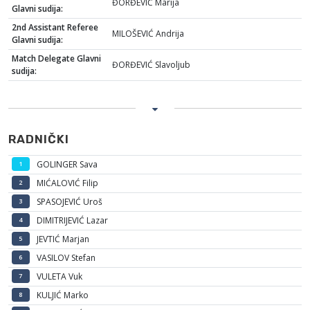
ĐORĐEVIĆ Marija
Glavni sudija:
2nd Assistant Referee
MILOŠEVIĆ Andrija
Glavni sudija:
Match Delegate Glavni
ĐORĐEVIĆ Slavoljub
sudija:
RADNIČKI
GOLINGER Sava
1
MIĆALOVIĆ Filip
2
SPASOJEVIĆ Uroš
3
DIMITRIJEVIĆ Lazar
4
JEVTIĆ Marjan
5
VASILOV Stefan
6
VULETA Vuk
7
KULJIĆ Marko
8