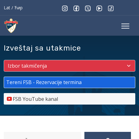
Lat
/
Ћир
Izveštaj sa utakmice
Tereni FSB - Rezervacije termina
FSB YouTube kanal