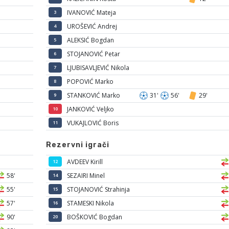
IVANOVIĆ Mateja
3
UROŠEVIĆ Andrej
4
ALEKSIĆ Bogdan
5
STOJANOVIĆ Petar
6
LJUBISAVLJEVIĆ Nikola
7
POPOVIĆ Marko
8
STANKOVIĆ Marko
31'
56'
29'
9
JANKOVIĆ Veljko
10
VUKAJLOVIĆ Boris
11
Rezervni igrači
AVDEEV Kirill
12
58'
SEZAIRI Minel
14
55'
STOJANOVIĆ Strahinja
15
57'
STAMESKI Nikola
16
90'
BOŠKOVIĆ Bogdan
20