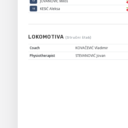
JOVANOVIĆ Miloš
17
KESIĆ Aleksa
18
LOKOMOTIVA
(Stručni štab)
Coach
KOVAČEVIĆ Vladimir
Physiotherapist
STEVANOVIĆ Jovan