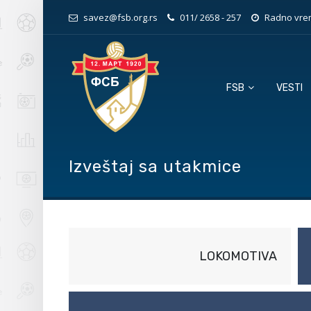
savez@fsb.org.rs
011/ 2658 - 257
Radno vrem
FSB
VESTI
Izveštaj sa utakmice
LOKOMOTIVA