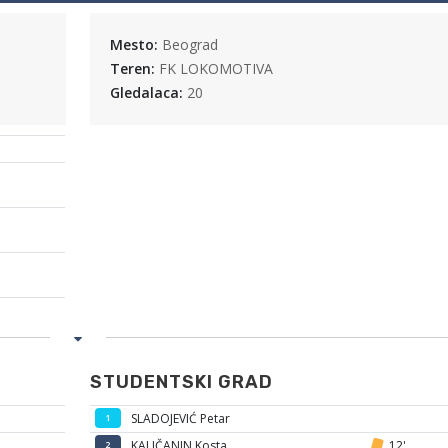
Mesto:
Beograd
Teren:
FK LOKOMOTIVA
Gledalaca:
20
STUDENTSKI GRAD
SLADOJEVIĆ Petar
1
KALIČANIN Kosta
12'
2