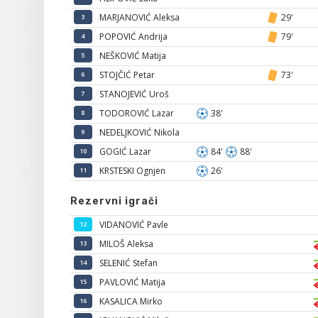
MARJANOVIĆ Aleksa
29'
3
POPOVIĆ Andrija
79'
4
NEŠKOVIĆ Matija
5
STOJČIĆ Petar
73'
6
STANOJEVIĆ Uroš
7
TODOROVIĆ Lazar
38'
8
NEDELJKOVIĆ Nikola
9
GOGIĆ Lazar
84'
88'
10
KRSTESKI Ognjen
26'
11
Rezervni igrači
VIDANOVIĆ Pavle
12
MILOŠ Aleksa
13
SELENIĆ Stefan
14
PAVLOVIĆ Matija
15
KASALICA Mirko
16