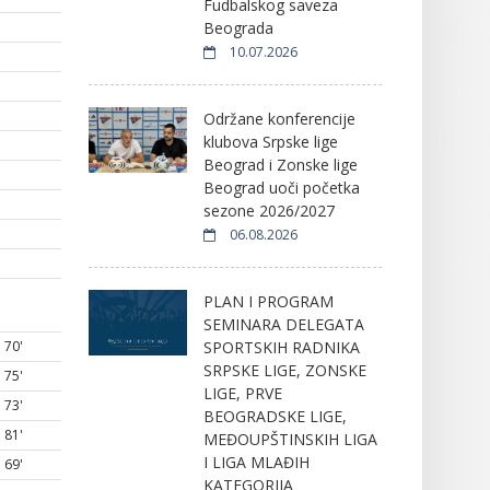
Fudbalskog saveza
Beograda
10.07.2026
Održane konferencije
klubova Srpske lige
Beograd i Zonske lige
Beograd uoči početka
sezone 2026/2027
06.08.2026
PLAN I PROGRAM
SEMINARA DELEGATA
SPORTSKIH RADNIKA
70'
SRPSKE LIGE, ZONSKE
75'
LIGE, PRVE
73'
BEOGRADSKE LIGE,
81'
MEĐOUPŠTINSKIH LIGA
I LIGA MLAĐIH
69'
KATEGORIJA