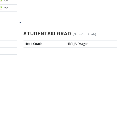
82'
89'
STUDENTSKI GRAD
(Stručni štab)
Head Coach
HRELJA Dragan