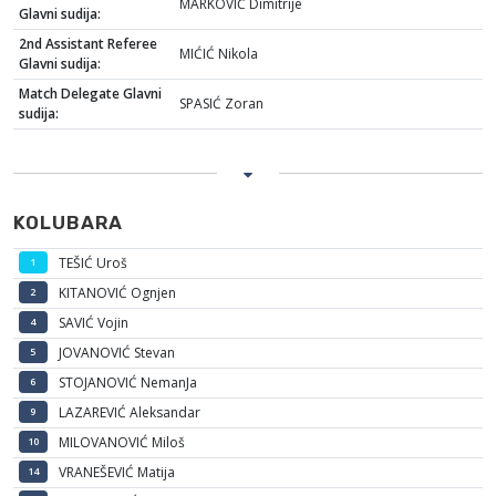
MARKOVIĆ Dimitrije
Glavni sudija:
2nd Assistant Referee
MIĆIĆ Nikola
Glavni sudija:
Match Delegate Glavni
SPASIĆ Zoran
sudija:
KOLUBARA
TEŠIĆ Uroš
1
KITANOVIĆ Ognjen
2
SAVIĆ Vojin
4
JOVANOVIĆ Stevan
5
STOJANOVIĆ NemanJa
6
LAZAREVIĆ Aleksandar
9
MILOVANOVIĆ Miloš
10
VRANEŠEVIĆ Matija
14