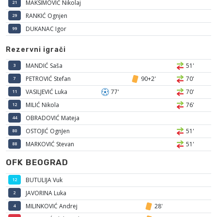
MAKSIMOVIĆ Nikolaj
21
RANKIĆ Ognjen
29
DUKANAC Igor
99
Rezervni igrači
MANDIĆ Saša
51'
3
PETROVIĆ Stefan
90+2'
70'
7
VASILJEVIĆ Luka
77'
70'
11
MILIĆ Nikola
76'
12
OBRADOVIĆ Mateja
44
OSTOJIĆ OgnJen
51'
80
MARKOVIĆ Stevan
51'
88
OFK BEOGRAD
BUTULIJA Vuk
12
JAVORINA Luka
2
MILINKOVIĆ Andrej
28'
4