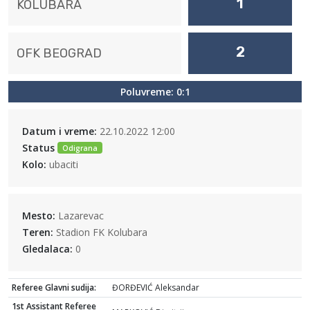
1
KOLUBARA
2
OFK BEOGRAD
Poluvreme: 0:1
Datum i vreme:
22.10.2022 12:00
Status
Odigrana
Kolo:
ubaciti
Mesto:
Lazarevac
Teren:
Stadion FK Kolubara
Gledalaca:
0
Referee Glavni sudija:
ĐORĐEVIĆ Aleksandar
1st Assistant Referee