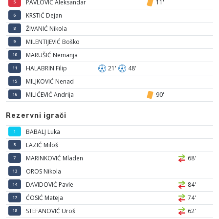
PAVLOVIĆ Aleksandar
11'
5
KRSTIĆ Dejan
6
ŽIVANIĆ Nikola
8
MILENTIJEVIĆ Boško
9
MARUŠIĆ Nemanja
10
HALABRIN Filip
21'
48'
11
MILJKOVIĆ Nenad
15
MILIĆEVIĆ Andrija
90'
16
Rezervni igrači
BABALJ Luka
1
LAZIĆ Miloš
3
MARINKOVIĆ Mladen
68'
7
OROS Nikola
13
DAVIDOVIĆ Pavle
84'
14
ĆOSIĆ Mateja
74'
17
STEFANOVIĆ Uroš
62'
18