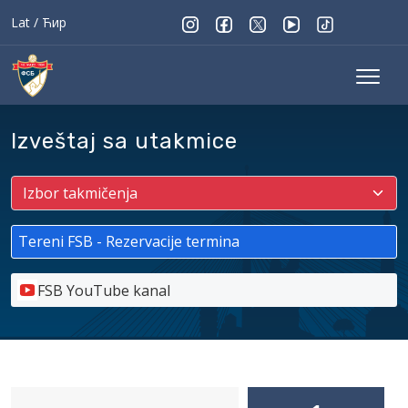
Lat
/
Ћир
Izveštaj sa utakmice
Tereni FSB - Rezervacije termina
FSB YouTube kanal