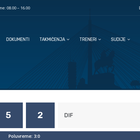
e: 08.00 – 16.00
DOKUMENTI
TAKMIČENJA
TRENERI
SUDIJE
5
2
DIF
Poluvreme: 3:0