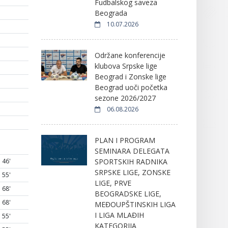
Fudbalskog saveza
Beograda
10.07.2026
Održane konferencije
klubova Srpske lige
Beograd i Zonske lige
Beograd uoči početka
sezone 2026/2027
06.08.2026
PLAN I PROGRAM
SEMINARA DELEGATA
SPORTSKIH RADNIKA
46'
SRPSKE LIGE, ZONSKE
55'
LIGE, PRVE
68'
BEOGRADSKE LIGE,
68'
MEĐOUPŠTINSKIH LIGA
I LIGA MLAĐIH
55'
KATEGORIJA