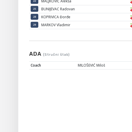
MALJKOVIĆ Aleksa
22
BUNIJEVAC Radovan
25
KOPRIVICA Đorđe
28
MARKOV Vladimir
29
ADA
(Stručni štab)
Coach
MILOŠEVIĆ Miloš