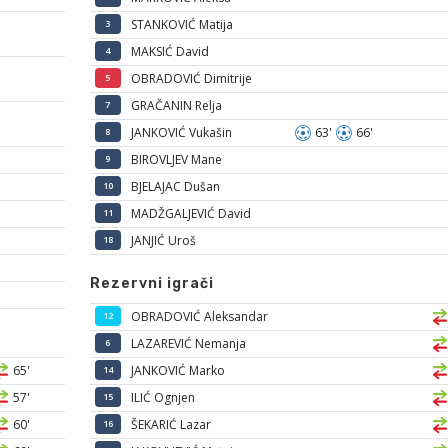
STANKOVIĆ Matija
3
MAKSIĆ David
4
OBRADOVIĆ Dimitrije
5
GRAČANIN Relja
7
JANKOVIĆ Vukašin
63'
66'
8
BIROVLJEV Mane
9
BJELAJAC Dušan
10
MADŽGALJEVIĆ David
11
JANJIĆ Uroš
18
Rezervni igrači
OBRADOVIĆ Aleksandar
12
LAZAREVIĆ Nemanja
6
65'
JANKOVIĆ Marko
14
57'
ILIĆ Ognjen
15
60'
ŠEKARIĆ Lazar
16