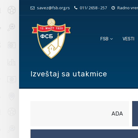
savez@fsb.org.rs
011/ 2658 - 257
Radno vrem
FSB
VESTI
Izveštaj sa utakmice
ADA