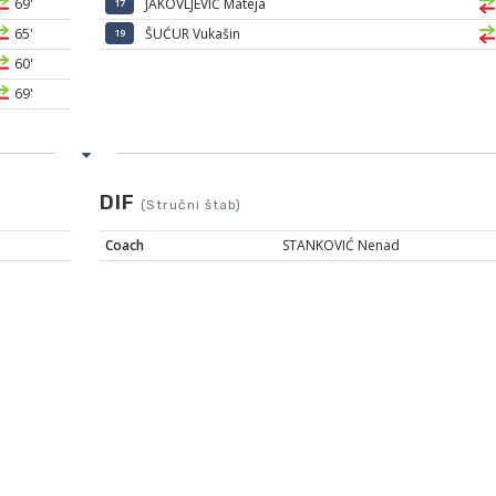
69'
JAKOVLJEVIĆ Mateja
17
65'
ŠUĆUR Vukašin
19
60'
69'
DIF
(Stručni štab)
Coach
STANKOVIĆ Nenad