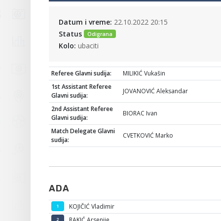
Datum i vreme:
22.10.2022 20:15
Status
Odigrana
Kolo:
ubaciti
Referee Glavni sudija:
MILIKIĆ Vukašin
1st Assistant Referee
JOVANOVIĆ Aleksandar
Glavni sudija:
2nd Assistant Referee
BIORAC Ivan
Glavni sudija:
Match Delegate Glavni
CVETKOVIĆ Marko
sudija:
ADA
KOJIČIĆ Vladimir
1
RAKIĆ Arsenije
2