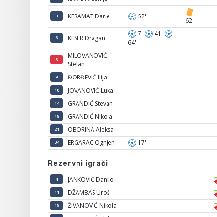
KERAMAT Darie
52'
3
62'
7'
41'
KESER Dragan
6
64'
MILOVANOVIĆ
8
Stefan
ĐORĐEVIĆ Ilija
9
JOVANOVIĆ Luka
10
GRANDIĆ Stevan
14
GRANDIĆ Nikola
18
OBORINA Aleksa
21
ERGARAC Ognjen
17'
34
Rezervni igrači
JANKOVIĆ Danilo
4
DŽAMBAS Uroš
11
ŽIVANOVIĆ Nikola
19