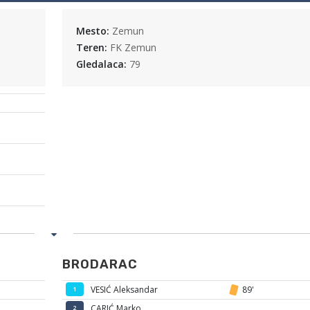
Mesto:
Zemun
Teren:
FK Zemun
Gledalaca:
79
BRODARAC
VESIĆ Aleksandar
89'
1
CARIĆ Marko
2