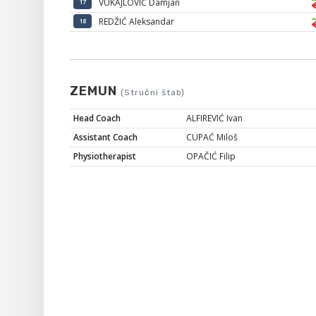
VUKAJLOVIĆ Damjan
17
REDŽIĆ Aleksandar
18
ZEMUN
(Stručni štab)
Head Coach
ALFIREVIĆ Ivan
Assistant Coach
CUPAĆ Miloš
Physiotherapist
OPAČIĆ Filip