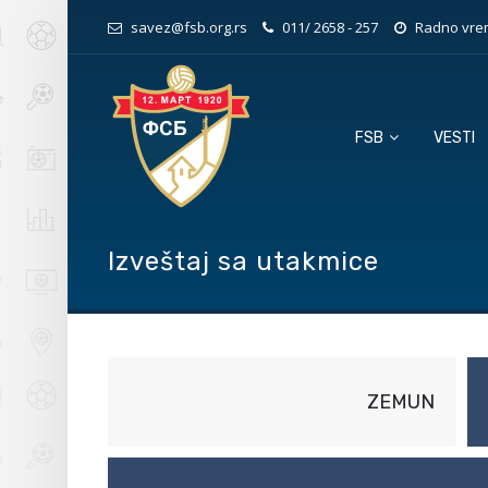
savez@fsb.org.rs
011/ 2658 - 257
Radno vrem
FSB
VESTI
Izveštaj sa utakmice
ZEMUN