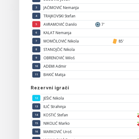
JAĆIMOVIĆ NemanJa
3
TRAJKOVSKI Stefan
4
AVRAMOVIĆ Danilo
7'
5
KALAT Nemanja
6
MOMČILOVIĆ Nikola
85'
7
STANOJČIĆ Nikola
8
OBRENOVIĆ Miloš
9
ADEMI Admir
10
BAKIĆ Matija
11
Rezervni igrači
JEŠIĆ Nikola
12
ILIĆ Strahinja
13
KOSTIĆ Stefan
14
NIKOLIĆ Marko
15
MARKOVIĆ Uroš
16