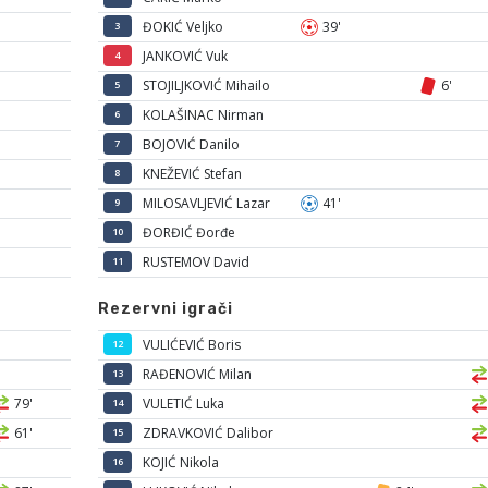
ĐOKIĆ Veljko
39'
3
JANKOVIĆ Vuk
4
STOJILJKOVIĆ Mihailo
6'
5
KOLAŠINAC Nirman
6
BOJOVIĆ Danilo
7
KNEŽEVIĆ Stefan
8
MILOSAVLJEVIĆ Lazar
41'
9
ĐORĐIĆ Đorđe
10
RUSTEMOV David
11
Rezervni igrači
VULIĆEVIĆ Boris
12
RAĐENOVIĆ Milan
13
79'
VULETIĆ Luka
14
61'
ZDRAVKOVIĆ Dalibor
15
KOJIĆ Nikola
16