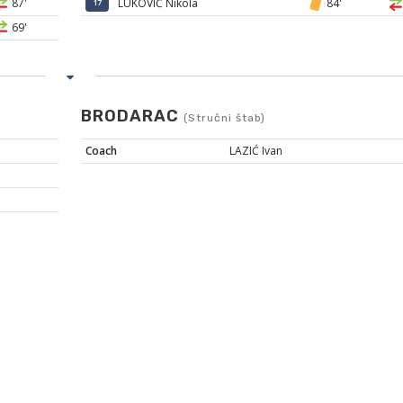
87'
LUKOVIĆ Nikola
84'
17
69'
BRODARAC
(Stručni štab)
Coach
LAZIĆ Ivan