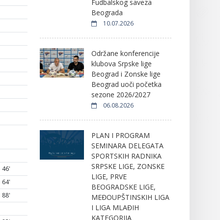
Fudbalskog saveza
Beograda
10.07.2026
Održane konferencije
klubova Srpske lige
Beograd i Zonske lige
Beograd uoči početka
sezone 2026/2027
06.08.2026
PLAN I PROGRAM
SEMINARA DELEGATA
SPORTSKIH RADNIKA
SRPSKE LIGE, ZONSKE
46'
LIGE, PRVE
64'
BEOGRADSKE LIGE,
88'
MEĐOUPŠTINSKIH LIGA
I LIGA MLAĐIH
KATEGORIJA