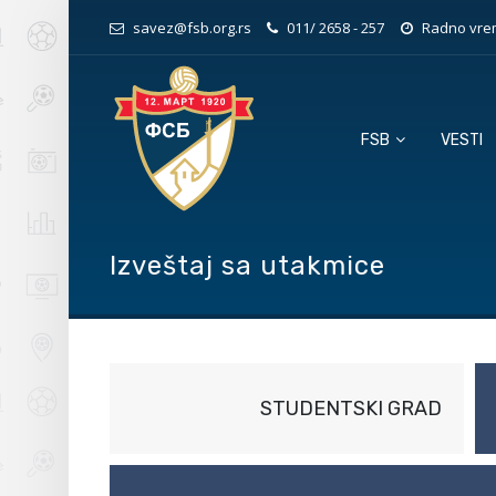
savez@fsb.org.rs
011/ 2658 - 257
Radno vrem
FSB
VESTI
Izveštaj sa utakmice
STUDENTSKI GRAD