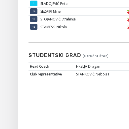
SLADOJEVIĆ Petar
1
SEZAIRI Minel
14
STOJANOVIĆ Strahinja
15
STAMESKI Nikola
16
STUDENTSKI GRAD
(Stručni štab)
Head Coach
HRELJA Dragan
Club representative
STANKOVIĆ Nebojša