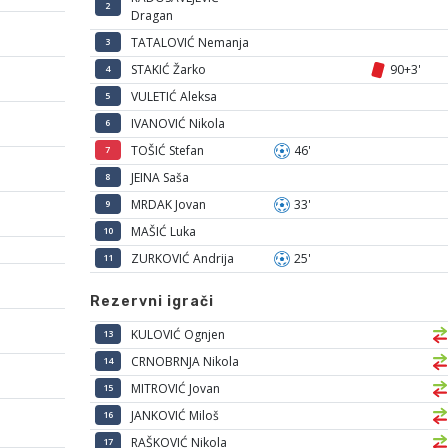
2
Dragan
TATALOVIĆ Nemanja
3
STAKIĆ Žarko
90+3'
4
VULETIĆ Aleksa
5
IVANOVIĆ Nikola
6
TOŠIĆ Stefan
46'
7
JEINA Saša
8
MRDAK Jovan
33'
9
MAŠIĆ Luka
10
ZURKOVIĆ Andrija
25'
11
Rezervni igrači
KULOVIĆ Ognjen
13
CRNOBRNJA Nikola
14
MITROVIĆ Jovan
15
JANKOVIĆ Miloš
16
RAŠKOVIĆ Nikola
17