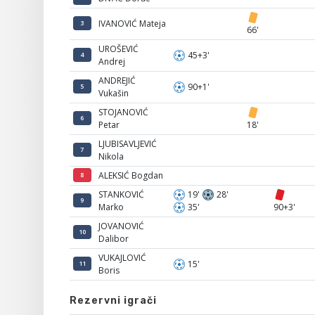
IVANOVIĆ Mateja
3
66'
UROŠEVIĆ
45+3'
4
Andrej
ANDREJIĆ
90+1'
5
Vukašin
STOJANOVIĆ
6
Petar
18'
LJUBISAVLJEVIĆ
7
Nikola
ALEKSIĆ Bogdan
8
STANKOVIĆ
19'
28'
9
Marko
35'
90+3'
JOVANOVIĆ
10
Dalibor
VUKAJLOVIĆ
15'
11
Boris
Rezervni igrači