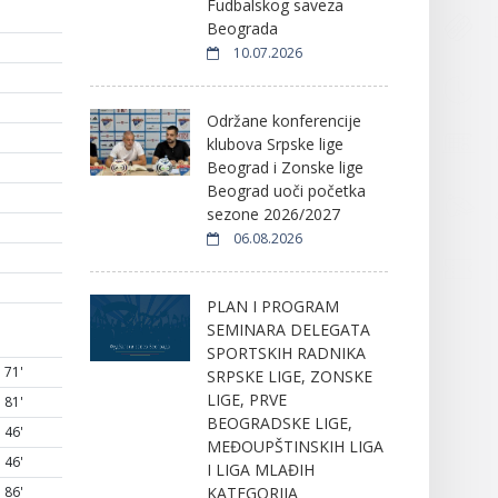
Fudbalskog saveza
Beograda
10.07.2026
Održane konferencije
klubova Srpske lige
Beograd i Zonske lige
Beograd uoči početka
sezone 2026/2027
06.08.2026
PLAN I PROGRAM
SEMINARA DELEGATA
SPORTSKIH RADNIKA
71'
SRPSKE LIGE, ZONSKE
LIGE, PRVE
81'
BEOGRADSKE LIGE,
46'
MEĐOUPŠTINSKIH LIGA
46'
I LIGA MLAĐIH
KATEGORIJA
86'