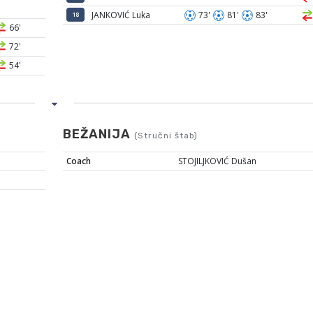
JANKOVIĆ Luka
73'
81'
83'
18
66'
72'
54'
BEŽANIJA
(Stručni štab)
Coach
STOJILJKOVIĆ Dušan