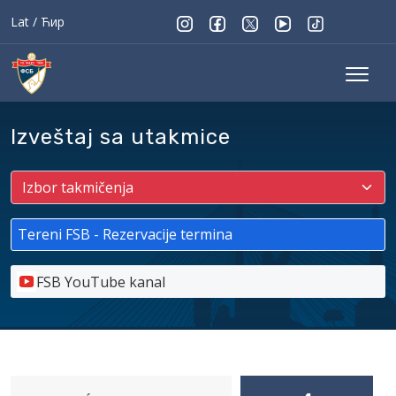
Lat
/
Ћир
Izveštaj sa utakmice
Tereni FSB - Rezervacije termina
FSB YouTube kanal