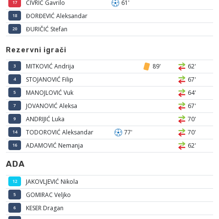
CIVRIĆ Gavrilo
61'
17
ĐORĐEVIĆ Aleksandar
18
ĐURIČIĆ Stefan
20
Rezervni igrači
MITKOVIĆ Andrija
89'
62'
3
STOJANOVIĆ Filip
67'
4
MANOJLOVIĆ Vuk
64'
5
JOVANOVIĆ Aleksa
67'
7
ANDRIJIĆ Luka
70'
9
TODOROVIĆ Aleksandar
77'
70'
14
ADAMOVIĆ Nemanja
62'
16
ADA
JAKOVLJEVIĆ Nikola
12
GOMIRAC Veljko
5
KESER Dragan
6