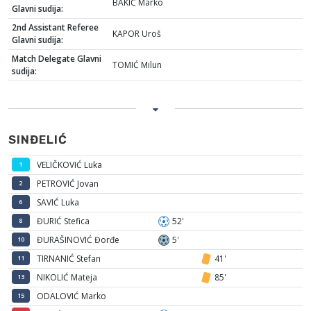
BAKIĆ Marko
Glavni sudija:
2nd Assistant Referee
KAPOR Uroš
Glavni sudija:
Match Delegate Glavni
TOMIĆ Milun
sudija:
SINĐELIĆ
VELIČKOVIĆ Luka
1
PETROVIĆ Jovan
2
SAVIĆ Luka
6
ĐURIĆ Stefica
52'
8
ĐURAŠINOVIĆ Đorđe
5'
10
TIRNANIĆ Stefan
41'
11
NIKOLIĆ Mateja
85'
13
ODALOVIĆ Marko
15