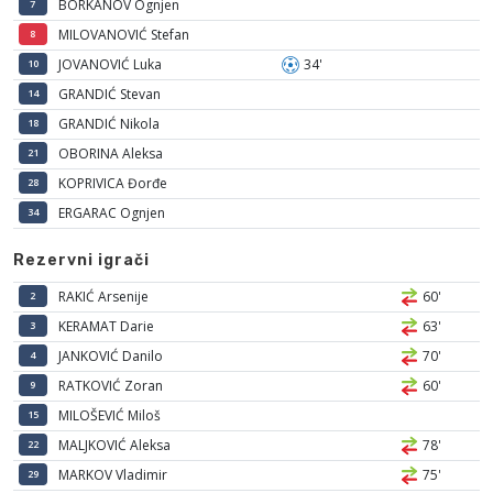
BORKANOV Ognjen
7
MILOVANOVIĆ Stefan
8
JOVANOVIĆ Luka
34'
10
GRANDIĆ Stevan
14
GRANDIĆ Nikola
18
OBORINA Aleksa
21
KOPRIVICA Đorđe
28
ERGARAC Ognjen
34
Rezervni igrači
RAKIĆ Arsenije
60'
2
KERAMAT Darie
63'
3
JANKOVIĆ Danilo
70'
4
RATKOVIĆ Zoran
60'
9
MILOŠEVIĆ Miloš
15
MALJKOVIĆ Aleksa
78'
22
MARKOV Vladimir
75'
29