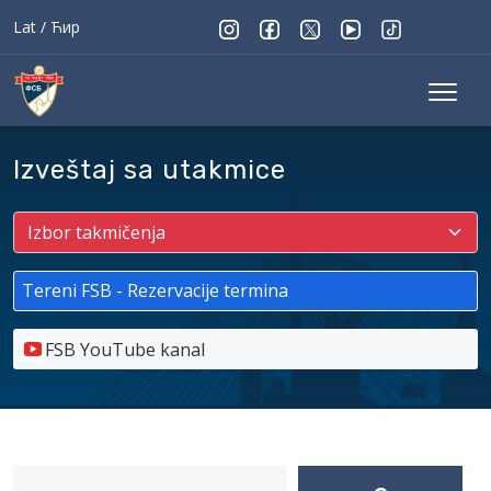
Lat
/
Ћир
Izveštaj sa utakmice
Tereni FSB - Rezervacije termina
FSB YouTube kanal