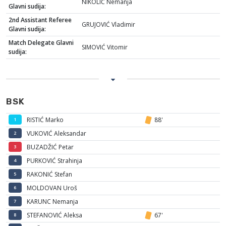
NIKOLIĆ Nemanja
Glavni sudija:
2nd Assistant Referee
GRUJOVIĆ Vladimir
Glavni sudija:
Match Delegate Glavni
SIMOVIĆ Vitomir
sudija:
BSK
RISTIĆ Marko
88'
1
VUKOVIĆ Aleksandar
2
BUZADŽIĆ Petar
3
PURKOVIĆ Strahinja
4
RAKONIĆ Stefan
5
MOLDOVAN Uroš
6
KARUNC Nemanja
7
STEFANOVIĆ Aleksa
67'
8