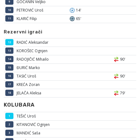
GOČANIN Veljko
9
PETROVIĆ Uroš
14'
10
KLARIĆ Filip
65'
11
Rezervni igrači
RADIĆ Aleksandar
12
KOROŠEC Ognjen
13
RADOJIČIĆ Mihailo
90'
14
ĐURIĆ Marko
15
TASIĆ Uroš
90'
16
KREĆA Zoran
17
JELAČA Aleksa
79'
18
KOLUBARA
TEŠIĆ Uroš
1
KITANOVIĆ Ognjen
2
MANDIĆ Saša
3