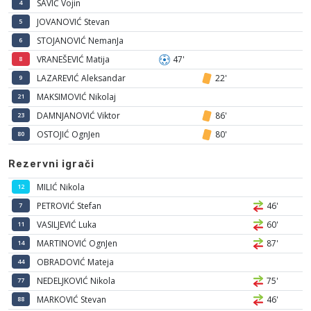
SAVIĆ Vojin
4
JOVANOVIĆ Stevan
5
STOJANOVIĆ NemanJa
6
VRANEŠEVIĆ Matija
47'
8
LAZAREVIĆ Aleksandar
22'
9
MAKSIMOVIĆ Nikolaj
21
DAMNJANOVIĆ Viktor
86'
23
OSTOJIĆ OgnJen
80'
80
Rezervni igrači
MILIĆ Nikola
12
PETROVIĆ Stefan
46'
7
VASILJEVIĆ Luka
60'
11
MARTINOVIĆ OgnJen
87'
14
OBRADOVIĆ Mateja
44
NEDELJKOVIĆ Nikola
75'
77
MARKOVIĆ Stevan
46'
88