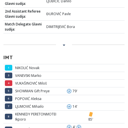
LJUBIČIĆ Danilo
Glavni sudija:
2nd Assistant Referee
ĐUROVIĆ Pavle
Glavni sudija:
Match Delegate Glavni
DIMITRIJEVIĆ Bora
sudija:
IMT
NIKOLIĆ Novak
1
VANEVSKI Marko
3
VUKAŠINOVIĆ Miloš
4
SHOWMAN Gift Preye
79'
5
POPOVIĆ Aleksa
6
LJUMOVIĆ Mihailo
14'
7
KENNEDY PERETONMOTEI
8
Ikporo
85'
4'