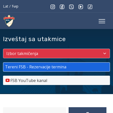
Lat
/
Ћир
Izveštaj sa utakmice
Tereni FSB - Rezervacije termina
FSB YouTube kanal