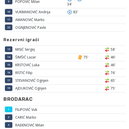
POPOVIĆ Milan
9
34'
VUKMANOVIĆ Andrija
83'
10
AMANOVIĆ Marko
11
OGNJENOVIĆ Pavle
22
Rezervni igrači
MISIĆ Sergej
58'
13
ŠIMŠIĆ Lazar
75'
46'
14
KRSTOVIĆ Luka
46'
15
RISTIĆ Filip
76'
16
STEVANOVIĆ Ognjen
65'
17
AJDUKOVIĆ Ognjen
75'
19
BRODARAC
FILIPOVIĆ Vuk
1
CARIĆ Marko
2
RAĐENOVIĆ Milan
3