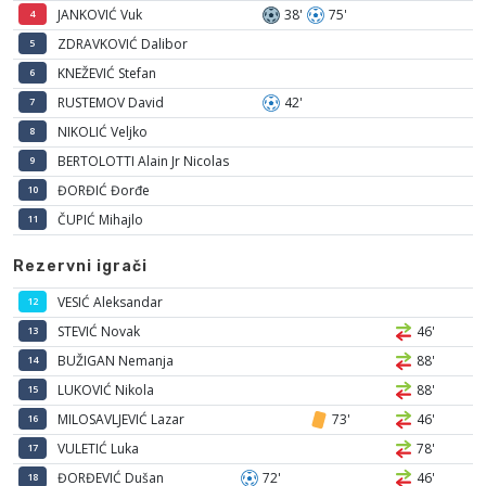
JANKOVIĆ Vuk
38'
75'
4
ZDRAVKOVIĆ Dalibor
5
KNEŽEVIĆ Stefan
6
RUSTEMOV David
42'
7
NIKOLIĆ Veljko
8
BERTOLOTTI Alain Jr Nicolas
9
ĐORĐIĆ Đorđe
10
ČUPIĆ Mihajlo
11
Rezervni igrači
VESIĆ Aleksandar
12
STEVIĆ Novak
46'
13
BUŽIGAN Nemanja
88'
14
LUKOVIĆ Nikola
88'
15
MILOSAVLJEVIĆ Lazar
73'
46'
16
VULETIĆ Luka
78'
17
ĐORĐEVIĆ Dušan
72'
46'
18