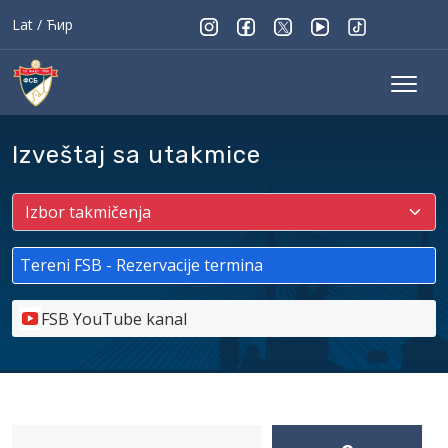
Lat
/
Ћир
Izveštaj sa utakmice
Tereni FSB - Rezervacije termina
FSB YouTube kanal