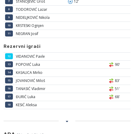
STANOJEVIĆ Uroš
12'
7
TODOROVIĆ Lazar
8
NEDELJKOVIĆ Nikola
9
KRSTESKI Ognjen
10
NEGRAN Josif
11
Rezervni igrači
VIDANOVIĆ Pavle
12
POPOVIĆ Luka
90'
13
KASALICA Mirko
14
JOVANOVIĆ Miloš
83'
15
TANASIĆ Vladimir
51'
16
ĐURIĆ Luka
68'
17
KESIĆ Aleksa
18