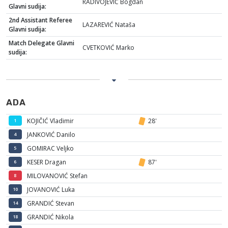
RADIVOJEVIĆ Bogdan
Glavni sudija:
2nd Assistant Referee
LAZAREVIĆ Nataša
Glavni sudija:
Match Delegate Glavni
CVETKOVIĆ Marko
sudija:
ADA
KOJIČIĆ Vladimir
28'
1
JANKOVIĆ Danilo
4
GOMIRAC Veljko
5
KESER Dragan
87'
6
MILOVANOVIĆ Stefan
8
JOVANOVIĆ Luka
10
GRANDIĆ Stevan
14
GRANDIĆ Nikola
18