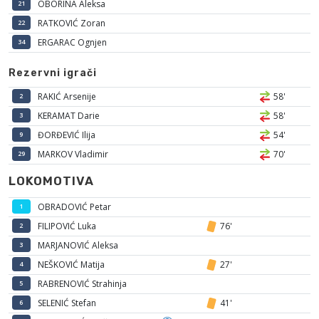
OBORINA Aleksa
21
RATKOVIĆ Zoran
22
ERGARAC Ognjen
34
Rezervni igrači
RAKIĆ Arsenije
58'
2
KERAMAT Darie
58'
3
ĐORĐEVIĆ Ilija
54'
9
MARKOV Vladimir
70'
29
LOKOMOTIVA
OBRADOVIĆ Petar
1
FILIPOVIĆ Luka
76'
2
MARJANOVIĆ Aleksa
3
NEŠKOVIĆ Matija
27'
4
RABRENOVIĆ Strahinja
5
SELENIĆ Stefan
41'
6