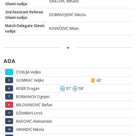
ISAILOVIĆ Mihailo
Glavni sudija:
2nd Assistant Referee
DOBRIVOJEVIĆ Nikola
Glavni sudija:
Match Delegate Glavni
KOVAČEVIĆ Milan
sudija:
ADA
ČORLIJA VelJko
1
GOMIRAC Veljko
42'
5
KESER Dragan
57'
58'
6
BORKANOV Ognjen
7
MILOVANOVIĆ Stefan
8
DŽAMBAS Uroš
11
RADOVIĆ Aleksandar
16
GRANDIĆ Nikola
18