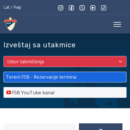
Lat
/
Ћир
Izveštaj sa utakmice
Tereni FSB - Rezervacije termina
FSB YouTube kanal