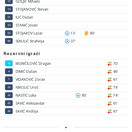
GOLJIĆ Mihailo
13
STOJANOVIĆ Stevan
14
ILIĆ Dušan
21
STANIĆ Jovan
24
STOJAKOV Lazar
13'
90'
52
SEKULIĆ Strahinja
37'
80
Rezervni igrači
MOMČILOVIĆ Dragan
70'
12
DIMIĆ Dušan
46'
4
VIDAKOVIĆ Zoran
61'
7
NIKOLIĆ Uroš
74'
15
NASTIĆ Luka
90'
74'
16
SAVIĆ Aleksandar
61'
25
SAVIĆ Andrija
61'
30