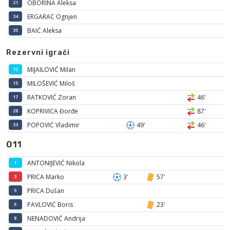
OBORINA Aleksa
21
ERGARAC Ognjen
34
BAIĆ Aleksa
35
Rezervni igrači
MIJAILOVIĆ Milan
12
MILOŠEVIĆ Miloš
15
RATKOVIĆ Zoran
46'
17
KOPRIVICA Đorđe
87'
28
POPOVIĆ Vladimir
49'
46'
33
011
ANTONIJEVIĆ Nikola
1
PRICA Marko
3'
57'
3
PRICA Dušan
5
PAVLOVIĆ Boris
23'
6
NENADOVIĆ Andrija
8