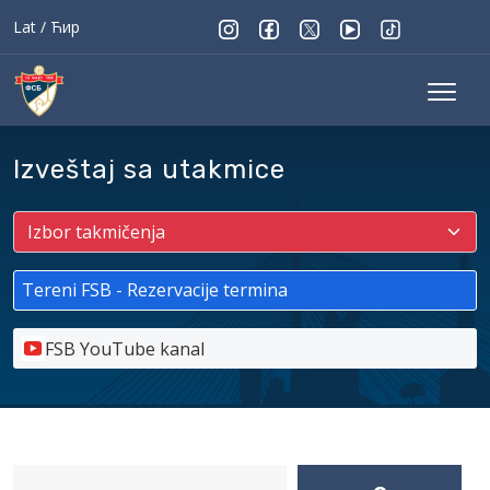
Lat
/
Ћир
Izveštaj sa utakmice
Tereni FSB - Rezervacije termina
FSB YouTube kanal