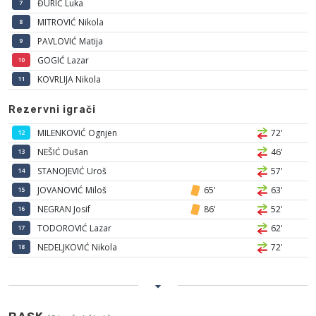
ĐURIĆ Luka
7
MITROVIĆ Nikola
8
PAVLOVIĆ Matija
9
GOGIĆ Lazar
10
KOVRLIJA Nikola
11
Rezervni igrači
MILENKOVIĆ Ognjen
72'
12
NEŠIĆ Dušan
46'
13
STANOJEVIĆ Uroš
57'
14
JOVANOVIĆ Miloš
65'
63'
15
NEGRAN Josif
86'
52'
16
TODOROVIĆ Lazar
62'
17
NEDELJKOVIĆ Nikola
72'
18