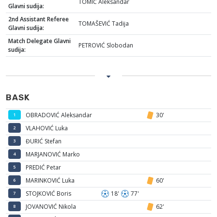
TOMIĆ Aleksandar
Glavni sudija:
2nd Assistant Referee
TOMAŠEVIĆ Tadija
Glavni sudija:
Match Delegate Glavni
PETROVIĆ Slobodan
sudija:
BASK
OBRADOVIĆ Aleksandar
30'
1
VLAHOVIĆ Luka
2
ĐURIĆ Stefan
3
MARJANOVIĆ Marko
4
PREDIĆ Petar
5
MARINKOVIĆ Luka
60'
6
STOJKOVIĆ Boris
18'
77'
7
JOVANOVIĆ Nikola
62'
8