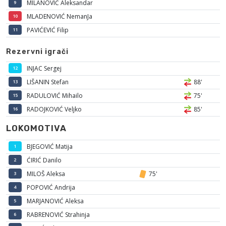
MILANOVIĆ Aleksandar
9
MLADENOVIĆ NemanJa
10
PAVIĆEVIĆ Filip
11
Rezervni igrači
INJAC Sergej
12
LIŠANIN Stefan
88'
13
RADULOVIĆ Mihailo
75'
15
RADOJKOVIĆ Veljko
85'
16
LOKOMOTIVA
BJEGOVIĆ Matija
1
ĆIRIĆ Danilo
2
MILOŠ Aleksa
75'
3
POPOVIĆ Andrija
4
MARJANOVIĆ Aleksa
5
RABRENOVIĆ Strahinja
6