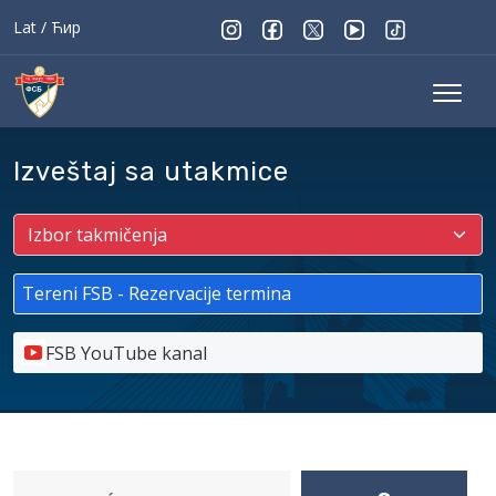
Lat
/
Ћир
Izveštaj sa utakmice
Tereni FSB - Rezervacije termina
FSB YouTube kanal