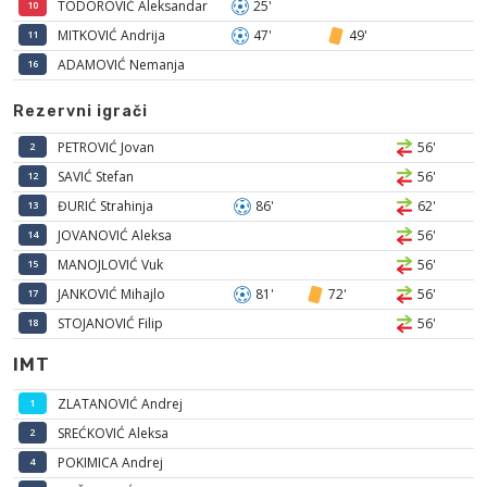
TODOROVIĆ Aleksandar
25'
10
MITKOVIĆ Andrija
47'
49'
11
ADAMOVIĆ Nemanja
16
Rezervni igrači
PETROVIĆ Jovan
56'
2
SAVIĆ Stefan
56'
12
ĐURIĆ Strahinja
86'
62'
13
JOVANOVIĆ Aleksa
56'
14
MANOJLOVIĆ Vuk
56'
15
JANKOVIĆ Mihajlo
81'
72'
56'
17
STOJANOVIĆ Filip
56'
18
IMT
ZLATANOVIĆ Andrej
1
SREĆKOVIĆ Aleksa
2
POKIMICA Andrej
4