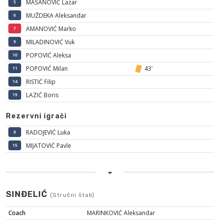
MAŠANOVIĆ Lazar
5
MUŽDEKA Aleksandar
6
AMANOVIĆ Marko
7
MILADINOVIĆ Vuk
9
POPOVIĆ Aleksa
10
POPOVIĆ Milan
43'
11
RISTIĆ Filip
14
LAZIĆ Boris
19
Rezervni igrači
RADOJEVIĆ Luka
8
MIJATOVIĆ Pavle
15
SINĐELIĆ
(Stručni štab)
Coach
MARINKOVIĆ Aleksandar