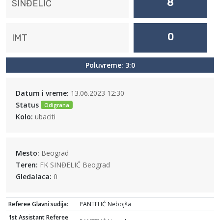
8
SINĐELIĆ
0
IMT
Poluvreme: 3:0
Datum i vreme:
13.06.2023 12:30
Status
Odigrana
Kolo:
ubaciti
Mesto:
Beograd
Teren:
FK SINĐELIĆ Beograd
Gledalaca:
0
Referee Glavni sudija:
PANTELIĆ Nebojša
1st Assistant Referee