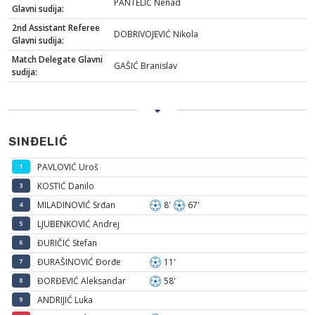
PANTELIĆ Nenad
Glavni sudija:
2nd Assistant Referee
DOBRIVOJEVIĆ Nikola
Glavni sudija:
Match Delegate Glavni
GAŠIĆ Branislav
sudija:
SINĐELIĆ
PAVLOVIĆ Uroš
1
KOSTIĆ Danilo
3
MILADINOVIĆ Srđan
8'
67'
4
LJUBENKOVIĆ Andrej
5
ĐURIČIĆ Stefan
6
ĐURAŠINOVIĆ Đorđe
11'
7
ĐORĐEVIĆ Aleksandar
58'
8
ANDRIJIĆ Luka
9