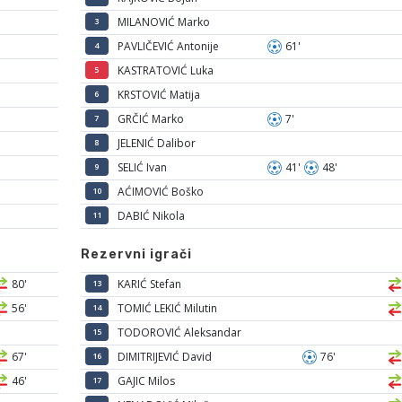
MILANOVIĆ Marko
3
PAVLIČEVIĆ Antonije
61'
4
KASTRATOVIĆ Luka
5
KRSTOVIĆ Matija
6
GRČIĆ Marko
7'
7
JELENIĆ Dalibor
8
SELIĆ Ivan
41'
48'
9
AĆIMOVIĆ Boško
10
DABIĆ Nikola
11
Rezervni igrači
80'
KARIĆ Stefan
13
56'
TOMIĆ LEKIĆ Milutin
14
TODOROVIĆ Aleksandar
15
67'
DIMITRIJEVIĆ David
76'
16
46'
GAJIC Milos
17