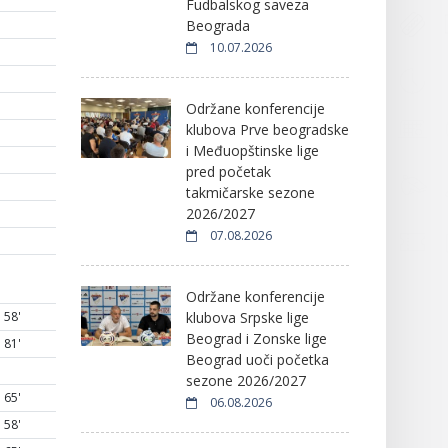
Fudbalskog saveza
Beograda
10.07.2026
Održane konferencije
klubova Prve beogradske
i Međuopštinske lige
pred početak
takmičarske sezone
2026/2027
07.08.2026
Održane konferencije
klubova Srpske lige
58'
Beograd i Zonske lige
81'
Beograd uoči početka
sezone 2026/2027
65'
06.08.2026
58'