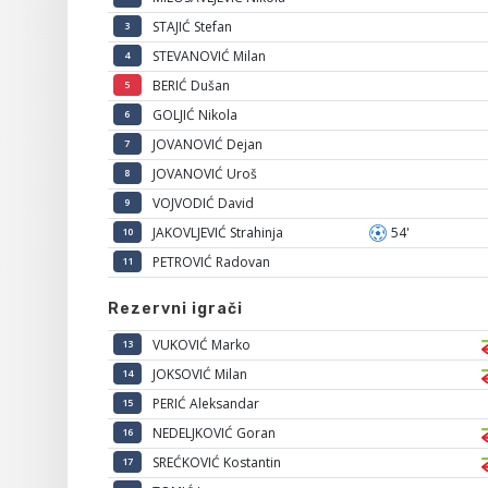
STAJIĆ Stefan
3
STEVANOVIĆ Milan
4
BERIĆ Dušan
5
GOLJIĆ Nikola
6
JOVANOVIĆ Dejan
7
JOVANOVIĆ Uroš
8
VOJVODIĆ David
9
JAKOVLJEVIĆ Strahinja
54'
10
PETROVIĆ Radovan
11
Rezervni igrači
VUKOVIĆ Marko
13
JOKSOVIĆ Milan
14
PERIĆ Aleksandar
15
NEDELJKOVIĆ Goran
16
SREĆKOVIĆ Kostantin
17