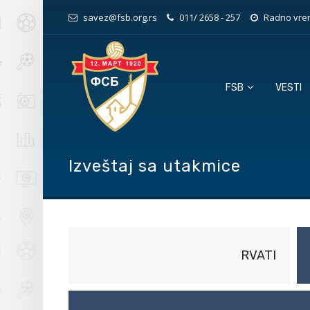
savez@fsb.org.rs
011/ 2658 - 257
Radno vrem
FSB
VESTI
Izveštaj sa utakmice
RVATI