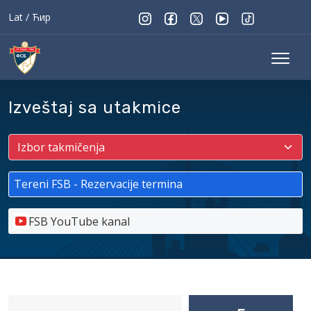
Lat
/
Ћир
Izveštaj sa utakmice
Tereni FSB - Rezervacije termina
FSB YouTube kanal