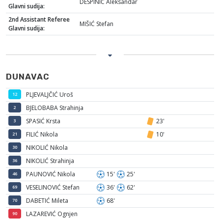
DESPINIĆ Aleksandar
Glavni sudija:
2nd Assistant Referee
MIŠIĆ Stefan
Glavni sudija:
DUNAVAC
PLJEVALJČIĆ Uroš
12
BJELOBABA Strahinja
2
SPASIĆ Krsta
23'
3
FILIĆ Nikola
10'
21
NIKOLIĆ Nikola
30
NIKOLIĆ Strahinja
36
PAUNOVIĆ Nikola
15'
25'
46
VESELINOVIĆ Stefan
36'
62'
69
DABETIĆ Mileta
68'
70
LAZAREVIĆ Ognjen
90