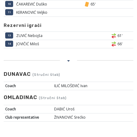
ČAKAREVIĆ Duško
65'
10
KERANOVIĆ Veljko
11
Rezervni igrači
ZUVIĆ Nebojša
61'
13
JOVIČIĆ Miloš
66'
14
DUNAVAC
(Stručni štab)
Coach
ILIĆ MILOŠEVIĆ Ivan
OMLADINAC
(Stručni štab)
Coach
DABIĆ Uroš
Club representative
ŽIVANOVIĆ Srećko