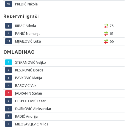
PREDIĆ Nikola
99
Rezervni igrači
RIBAĆ Nikola
75'
5
PANIĆ Nemanja
61'
7
MIJAILOVIĆ Luka
66'
11
OMLADINAC
STEPANOVIĆ Veljko
1
KESEROVIĆ Đorđe
2
PAVKOVIĆ Matija
3
BAROVIĆ Vuk
4
JADRANIN Stefan
5
DESPOTOVIĆ Lazar
6
ĐURKOVIĆ Aleksandar
7
RADIĆ Andrija
8
MILOSAVLJEVIĆ Miloš
9