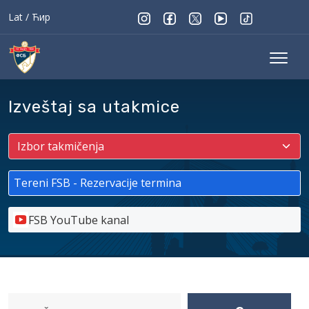
Lat
/
Ћир
Izveštaj sa utakmice
Tereni FSB - Rezervacije termina
FSB YouTube kanal