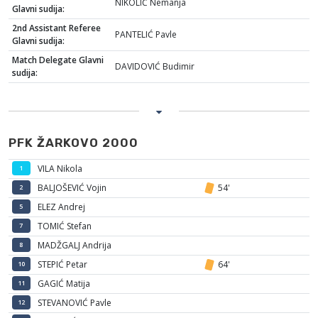
NIKOLIĆ Nemanja
Glavni sudija:
2nd Assistant Referee
PANTELIĆ Pavle
Glavni sudija:
Match Delegate Glavni
DAVIDOVIĆ Budimir
sudija:
PFK ŽARKOVO 2000
VILA Nikola
1
BALJOŠEVIĆ Vojin
54'
2
ELEZ Andrej
5
TOMIĆ Stefan
7
MADŽGALJ Andrija
8
STEPIĆ Petar
64'
10
GAGIĆ Matija
11
STEVANOVIĆ Pavle
12