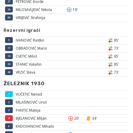
PETROVIĆ Đorđe
27
MILOSAVLJEVIĆ Nikola
19'
29
VIRIJEVIĆ Strahinja
80
Rezervni igrači
IVANOVIĆ Rastko
85'
3
OBRADOVIĆ Mario
73'
17
CVETIĆ Miloš
65'
18
STANIĆ Vukašin
85'
39
VRZIĆ Steva
73'
48
ŽELEZNIK 1930
VUČETIĆ Nenad
1
MILAŠINOVIĆ Uroš
2
PANTIĆ Mateja
3
BJELANOVIĆ Miljan
20'
34'
4
RADOVANOVIĆ Mihailo
6