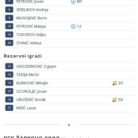
PETROVIĆ Jovan
80'
7
VESELINOV Andrija
8
MILIVOJEVIĆ Boris
9
PETROVIĆ Mateja
12'
10
TODOROV Veljko
19
STANIĆ Aleksa
20
Rezervni igrači
GVOZDENOVIĆ Ognjen
12
TADIJA Mirčić
13
ĐURKOVIĆ Mihajlo
30'
14
OCOKOLJIĆ Jovan
15
UROŠEVIĆ Đorđe
58'
16
MIŠIĆ Lazar
17