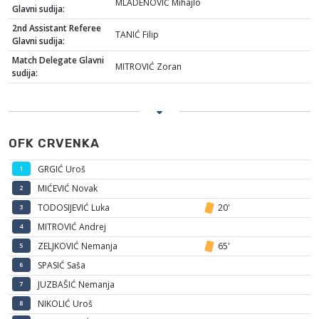
MLADENOVIĆ Mihajlo
Glavni sudija:
2nd Assistant Referee
TANIĆ Filip
Glavni sudija:
Match Delegate Glavni
MITROVIĆ Zoran
sudija:
OFK CRVENKA
GRGIĆ Uroš
1
MIĆEVIĆ Novak
2
TODOSIJEVIĆ Luka
20'
3
MITROVIĆ Andrej
4
ZELJKOVIĆ Nemanja
65'
5
SPASIĆ Saša
6
JUZBAŠIĆ Nemanja
7
NIKOLIĆ Uroš
8