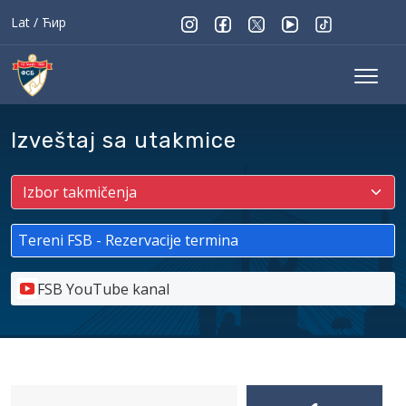
Lat
/
Ћир
Izveštaj sa utakmice
Tereni FSB - Rezervacije termina
FSB YouTube kanal