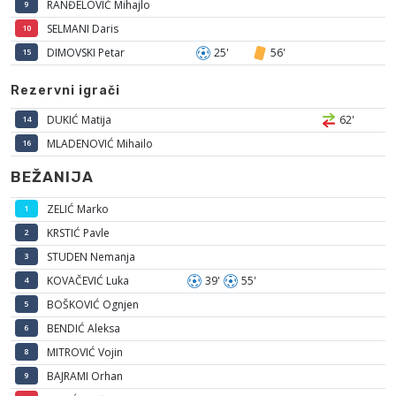
RANĐELOVIĆ Mihajlo
9
SELMANI Daris
10
DIMOVSKI Petar
25'
56'
15
Rezervni igrači
DUKIĆ Matija
62'
14
MLADENOVIĆ Mihailo
16
BEŽANIJA
ZELIĆ Marko
1
KRSTIĆ Pavle
2
STUDEN Nemanja
3
KOVAČEVIĆ Luka
39'
55'
4
BOŠKOVIĆ Ognjen
5
BENDIĆ Aleksa
6
MITROVIĆ Vojin
8
BAJRAMI Orhan
9