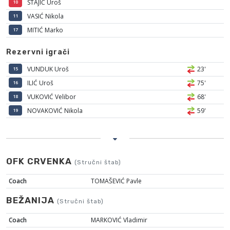
STAJIĆ Uroš
10
VASIĆ Nikola
11
MITIĆ Marko
17
Rezervni igrači
VUNDUK Uroš
23'
15
ILIĆ Uroš
75'
16
VUKOVIĆ Velibor
68'
18
NOVAKOVIĆ Nikola
59'
19
OFK CRVENKA
(Stručni štab)
Coach
TOMAŠEVIĆ Pavle
BEŽANIJA
(Stručni štab)
Coach
MARKOVIĆ Vladimir