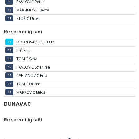
PAVLOVIĆ Petar
9
MAKSIMOVIĆ Jakov
10
STOŠIĆ Uroš
11
Rezervni igrači
DOBROSAVLJEV Lazar
12
ILIĆ Filip
13
TOMIĆ Saša
14
PAVLOVIĆ Strahinja
15
CVETANOVIĆ Filip
16
TOMIĆ Đorđe
17
MARKOVIĆ Miloš
18
DUNAVAC
Rezervni igrači