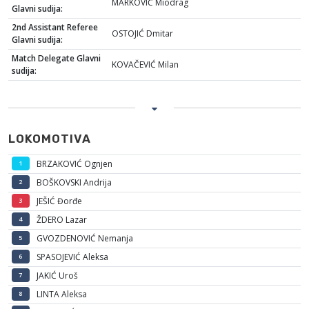
MARKOVIĆ Miodrag
Glavni sudija:
2nd Assistant Referee
OSTOJIĆ Dmitar
Glavni sudija:
Match Delegate Glavni
KOVAČEVIĆ Milan
sudija:
LOKOMOTIVA
BRZAKOVIĆ Ognjen
1
BOŠKOVSKI Andrija
2
JEŠIĆ Đorđe
3
ŽDERO Lazar
4
GVOZDENOVIĆ Nemanja
5
SPASOJEVIĆ Aleksa
6
JAKIĆ Uroš
7
LINTA Aleksa
8