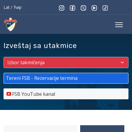
Lat
/
Ћир
Izveštaj sa utakmice
Tereni FSB - Rezervacije termina
FSB YouTube kanal