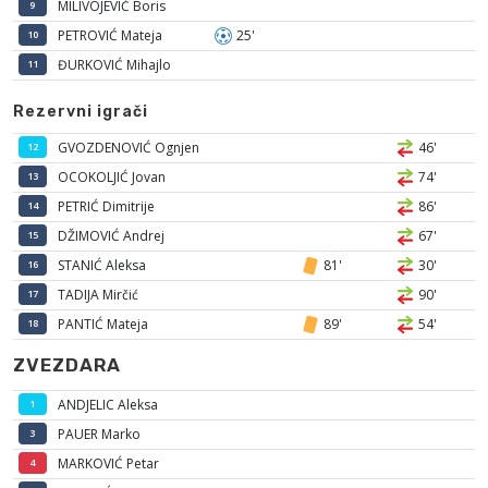
MILIVOJEVIĆ Boris
9
PETROVIĆ Mateja
25'
10
ĐURKOVIĆ Mihajlo
11
Rezervni igrači
GVOZDENOVIĆ Ognjen
46'
12
OCOKOLJIĆ Jovan
74'
13
PETRIĆ Dimitrije
86'
14
DŽIMOVIĆ Andrej
67'
15
STANIĆ Aleksa
81'
30'
16
TADIJA Mirčić
90'
17
PANTIĆ Mateja
89'
54'
18
ZVEZDARA
ANDJELIC Aleksa
1
PAUER Marko
3
MARKOVIĆ Petar
4