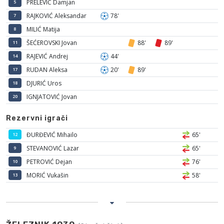
PRELEVIĆ Damjan
5
RAJKOVIĆ Aleksandar
78'
7
MILIĆ Matija
8
ŠEĆEROVSKI Jovan
88'
89'
11
RAJEVIĆ Andrej
44'
14
RUDAN Aleksa
20'
89'
17
DJURIĆ Uros
18
IGNJATOVIĆ Jovan
20
Rezervni igrači
ĐURĐEVIĆ Mihailo
65'
12
STEVANOVIĆ Lazar
65'
9
PETROVIĆ Dejan
76'
10
MORIĆ Vukašin
58'
13