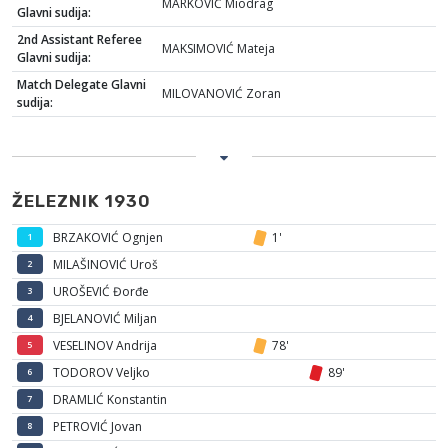
MARKOVIĆ Miodrag
Glavni sudija:
2nd Assistant Referee
MAKSIMOVIĆ Mateja
Glavni sudija:
Match Delegate Glavni
MILOVANOVIĆ Zoran
sudija:
ŽELEZNIK 1930
BRZAKOVIĆ Ognjen
1'
1
MILAŠINOVIĆ Uroš
2
UROŠEVIĆ Đorđe
3
BJELANOVIĆ Miljan
4
VESELINOV Andrija
78'
5
TODOROV Veljko
89'
6
DRAMLIĆ Konstantin
7
PETROVIĆ Jovan
8