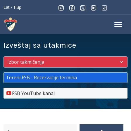
Lat
/
Ћир
Izveštaj sa utakmice
Tereni FSB - Rezervacije termina
FSB YouTube kanal