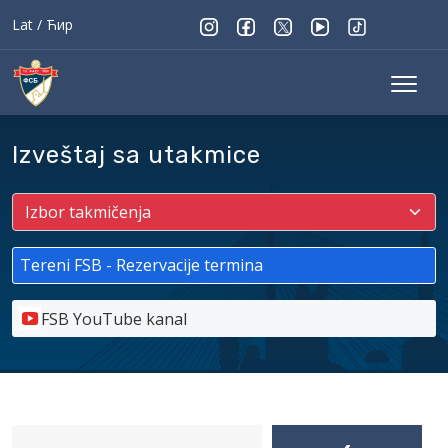
Lat
/
Ћир
Izveštaj sa utakmice
Tereni FSB - Rezervacije termina
FSB YouTube kanal