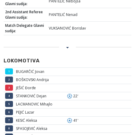
PANTELIĆ Nebojša
Glavni sudija:
2nd Assistant Referee
PANTELIĆ Nenad
Glavni sudija:
Match Delegate Glavni
VUKSANOVIĆ Borislav
sudija:
LOKOMOTIVA
BUGARČIĆ Jovan
1
BOŠKOVSKI Andrija
2
JEŠIĆ Đorđe
3
STANKOVIĆ Dejan
22'
4
LACMANOVIC Mihajlo
5
PEJIĆ Lazar
6
KESIĆ Aleksa
41'
7
SPASOJEVIĆ Aleksa
8