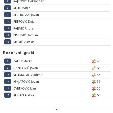
RAJKOVIĆ Aleksandar
7
MILIĆ Matija
8
ŠEĆEROVSKI Jovan
9
PETROVIĆ Dejan
10
RAJEVIĆ Andrej
14
PRELEVIĆ Damjan
15
MORIĆ Vukašin
18
Rezervni igrači
PAUER Marko
46'
3
DANILOVIĆ Jovan
66'
5
MILINKOVIĆ Vladimir
46'
11
IGNJATOVIĆ Jovan
56'
13
CVETKOVIĆ Ivan
56'
16
RUDAN Aleksa
66'
17