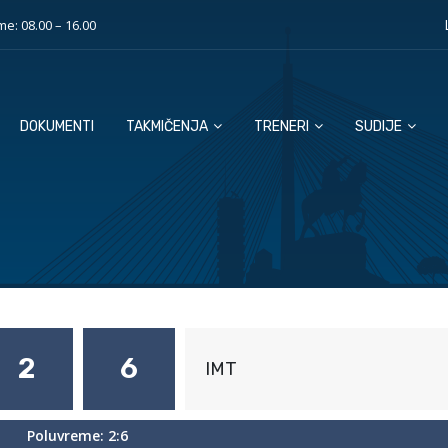
e: 08.00 – 16.00
DOKUMENTI
TAKMIČENJA
TRENERI
SUDIJE
2
6
IMT
Poluvreme: 2:6