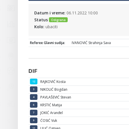
Datum i vreme:
06.11.2022 10:00
Status
Odigrana
Kolo:
ubaciti
Referee Glavni sudija:
IVANOVIĆ Strahinja Sava
DIF
RAJKOVIĆ Kosta
12
NIKOLIĆ Bogdan
3
PAVLAŠEVIĆ Stevan
4
KRSTIĆ Matija
6
JOKIĆ Aranđel
7
ĆOSIĆ Vuk
9
LILIĆ Ognjen
11