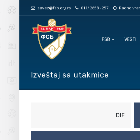
savez@fsb.org.rs
011/ 2658 - 257
Radno vrem
FSB
VESTI
Izveštaj sa utakmice
DIF