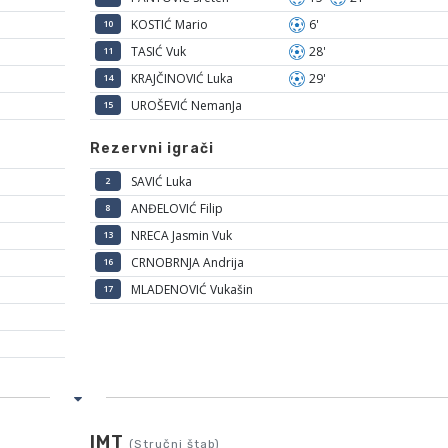
KOSTIĆ Mario
6'
10
TASIĆ Vuk
28'
11
KRAJČINOVIĆ Luka
29'
14
UROŠEVIĆ NemanJa
15
Rezervni igrači
SAVIĆ Luka
2
ANĐELOVIĆ Filip
8
NRECA Jasmin Vuk
13
CRNOBRNJA Andrija
16
MLADENOVIĆ Vukašin
17
IMT
(Stručni štab)