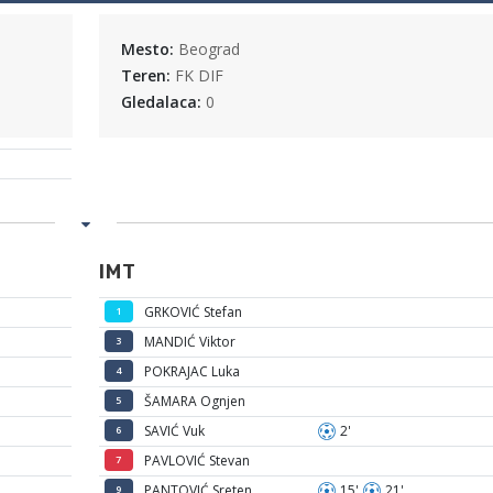
Mesto:
Beograd
Teren:
FK DIF
Gledalaca:
0
IMT
GRKOVIĆ Stefan
1
MANDIĆ Viktor
3
POKRAJAC Luka
4
ŠAMARA Ognjen
5
SAVIĆ Vuk
2'
6
PAVLOVIĆ Stevan
7
PANTOVIĆ Sreten
15'
21'
9