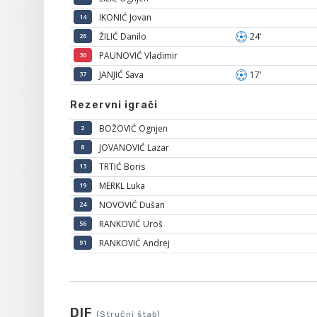
IKONIĆ Jovan
14
ŽILIĆ Danilo
24'
26
PAUNOVIĆ Vladimir
30
JANJIĆ Sava
17'
37
Rezervni igrači
BOŽOVIĆ Ognjen
2
JOVANOVIĆ Lazar
8
TRTIĆ Boris
13
MERKL Luka
19
NOVOVIĆ Dušan
24
RANKOVIĆ Uroš
56
RANKOVIĆ Andrej
91
DIF
(Stručni štab)