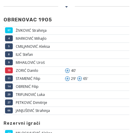
OBRENOVAC 1905
ŽIVKOVIĆ Strahinja
97
MARKOVIĆ Mihajlo
4
CMILJANOVIĆ Aleksa
5
ILIĆ Stefan
8
MIHAILOVIĆ Uroš
9
ZORIĆ Danilo
40'
10
STAMENIĆ Filip
29'
65'
11
OBRENIĆ Filip
14
TRIFUNOVIĆ Luka
20
PETKOVIĆ Dimitrije
27
JANJUŠEVIĆ Strahinja
66
Rezervni igrači
12