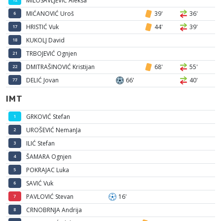
MILOSAVLJEVIĆ Aleksa
MIĆANOVIĆ Uroš
39'
36'
6
HRISTIĆ Vuk
44'
39'
17
KUKOLJ David
18
TRBOJEVIĆ Ognjen
21
DMITRAŠINOVIĆ Kristijan
68'
55'
22
DELIĆ Jovan
66'
40'
77
IMT
GRKOVIĆ Stefan
1
UROŠEVIĆ NemanJa
2
ILIĆ Stefan
3
ŠAMARA Ognjen
4
POKRAJAC Luka
5
SAVIĆ Vuk
6
PAVLOVIĆ Stevan
16'
7
CRNOBRNJA Andrija
8