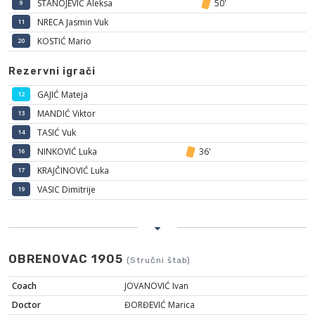
STANOJEVIĆ Aleksa
50'
9
NRECA Jasmin Vuk
11
KOSTIĆ Mario
20
Rezervni igrači
GAJIĆ Mateja
12
MANDIĆ Viktor
13
TASIĆ Vuk
14
NINKOVIĆ Luka
36'
16
KRAJČINOVIĆ Luka
17
VASIC Dimitrije
19
OBRENOVAC 1905
(Stručni štab)
Coach
JOVANOVIĆ Ivan
Doctor
ĐORĐEVIĆ Marica