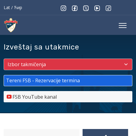
Lat
/
Ћир
Izveštaj sa utakmice
Tereni FSB - Rezervacije termina
FSB YouTube kanal