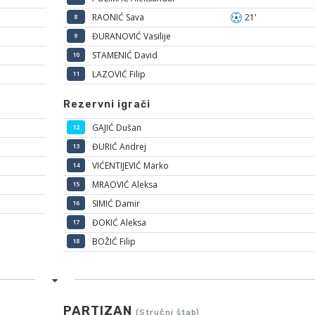
RAONIĆ Sava
21'
8
ĐURANOVIĆ Vasilije
9
STAMENIĆ David
10
LAZOVIĆ Filip
11
Rezervni igrači
GAJIĆ Dušan
12
ĐURIĆ Andrej
13
VIĆENTIJEVIĆ Marko
14
MRAOVIĆ Aleksa
15
SIMIĆ Damir
16
ĐOKIĆ Aleksa
17
BOŽIĆ Filip
18
PARTIZAN
(Stručni štab)