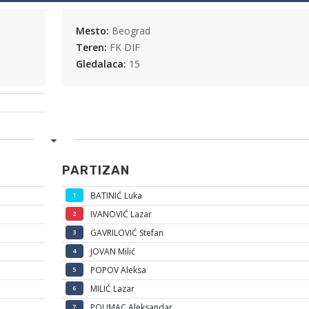
Mesto:
Beograd
Teren:
FK DIF
Gledalaca:
15
PARTIZAN
BATINIĆ Luka
1
IVANOVIĆ Lazar
2
GAVRILOVIĆ Stefan
3
JOVAN Milić
4
POPOV Aleksa
5
MILIĆ Lazar
6
POLIMAC Aleksandar
7