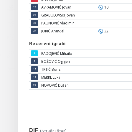
AVRAMOVIĆ Jovan
10'
17
GRABULOVSKI Jovan
23
PAUNOVIĆ Vladimir
30
JOKIĆ Aranđel
32'
37
Rezervni igrači
RADOJEVIĆ Mihailo
1
BOŽOVIĆ Ognjen
2
TRTIĆ Boris
13
MERKL Luka
19
NOVOVIĆ Dušan
24
DIF
(Stručni štab)