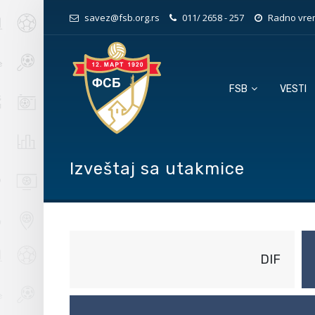
savez@fsb.org.rs
011/ 2658 - 257
Radno vrem
FSB
VESTI
Izveštaj sa utakmice
DIF