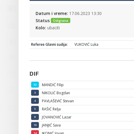
Datum i vreme:
17.06.2023 13:30
Status
Odigrana
Kolo:
ubaciti
Referee Glavni sudija:
VUKOVIĆ Luka
DIF
MANDIĆ Filip
52
NIKOLIĆ Bogdan
3
PAVLAŠEVIĆ Stevan
4
RAŠIĆ Relja
5
JOVANOVIĆ Lazar
8
JANJIĆ Sava
10
IKONIĆ Jovan
14