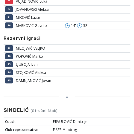
VUJADINOVIĆ Luka
7
JOVANOVSKI Aleksa
9
MIKOVIĆ Lazar
11
MARKOVIĆ Gavrilo
14'
38'
16
Rezervni igrači
MILOJEVIĆ VELJKO
8
POPOVIĆ Marko
10
LJUBOJA Ivan
13
STOJKOVIĆ Aleksa
14
DAMNJANOVIĆ Jovan
15
SINĐELIĆ
(Stručni štab)
Coach
PRVULOVIĆ Dimitrije
Club representative
FIŠER Miodrag