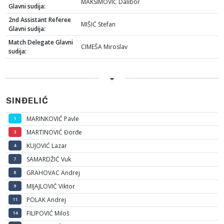
MAKSIMOVIĆ Dalibor
Glavni sudija:
2nd Assistant Referee
MIŠIĆ Stefan
Glavni sudija:
Match Delegate Glavni
CIMEŠA Miroslav
sudija:
SINĐELIĆ
MARINKOVIĆ Pavle
1
MARTINOVIĆ Đorđe
3
KUJOVIĆ Lazar
4
SAMARDŽIĆ Vuk
7
GRAHOVAC Andrej
8
MIJAJLOVIĆ Viktor
9
POLAK Andrej
11
FILIPOVIĆ Miloš
14