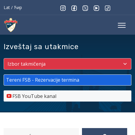
Lat
/
Ћир
Izveštaj sa utakmice
Tereni FSB - Rezervacije termina
FSB YouTube kanal