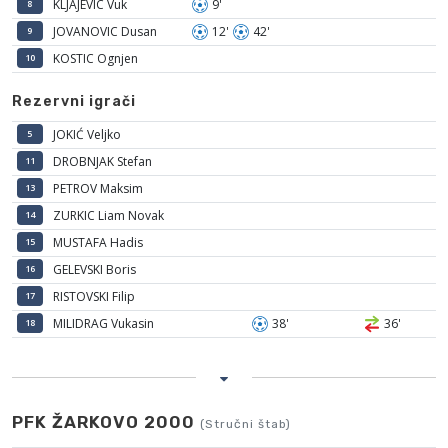
KLJAJEVIC Vuk
9'
8
JOVANOVIC Dusan
12'
42'
9
KOSTIC Ognjen
10
Rezervni igrači
JOKIĆ Veljko
5
DROBNJAK Stefan
11
PETROV Maksim
13
ZURKIC Liam Novak
14
MUSTAFA Hadis
15
GELEVSKI Boris
16
RISTOVSKI Filip
17
MILIDRAG Vukasin
38'
36'
18
PFK ŽARKOVO 2000
(Stručni štab)