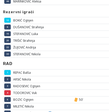
MARINKOVIĆ Aleksa
44
Rezervni igrači
BOKIĆ Ognjen
12
DUŠANOVIĆ Strahinja
6
STEFANOVIĆ Luka
15
TRIŠIĆ Strahinja
20
ŽUJOVIĆ Andrija
22
STEFANOVIĆ Nikola
33
RAD
REPAC Balša
1
ARSIĆ Nikola
2
RADOSEVIC Ognjen
3
TODOROVIC Vuk
4
BOZIC Ognjen
50'
6
MILETIĆ Nikola
7