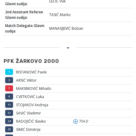
LEČIĆ Vuk
Glavni sudija:
2nd Assistant Referee
TASIĆ Marko
Glavni sudija:
Match Delegate Glavni
MANASIJEVIĆ Boban
sudija:
PFK ŽARKOVO 2000
RISTANOVIĆ Pavle
1
ARSIĆ Viktor
3
MAKSIMOVIĆ Mihailo
7
CVETKOVIĆ Luka
9
STOJAKOV Andreja
11
SAVIĆ Vladimir
21
RADOJIČIĆ Slavko
70+3'
24
SIMIĆ Dimitrije
25