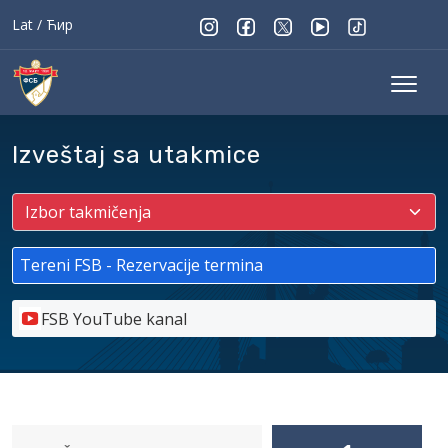
Lat
/
Ћир
Izveštaj sa utakmice
Tereni FSB - Rezervacije termina
FSB YouTube kanal