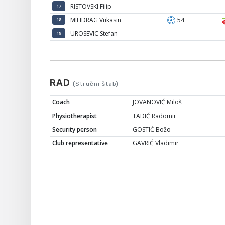
RISTOVSKI Filip
17
MILIDRAG Vukasin
54'
18
UROSEVIC Stefan
19
RAD
(Stručni štab)
Coach
JOVANOVIĆ Miloš
Physiotherapist
TADIĆ Radomir
Security person
GOSTIĆ Božo
Club representative
GAVRIĆ Vladimir