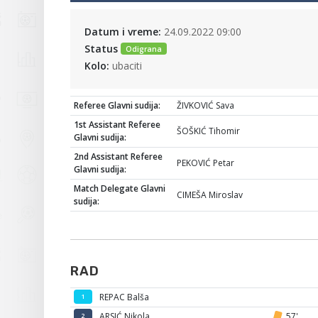
Datum i vreme:
24.09.2022 09:00
Status
Odigrana
Kolo:
ubaciti
Referee Glavni sudija:
ŽIVKOVIĆ Sava
1st Assistant Referee
ŠOŠKIĆ Tihomir
Glavni sudija:
2nd Assistant Referee
PEKOVIĆ Petar
Glavni sudija:
Match Delegate Glavni
CIMEŠA Miroslav
sudija:
RAD
REPAC Balša
1
ARSIĆ Nikola
57'
2