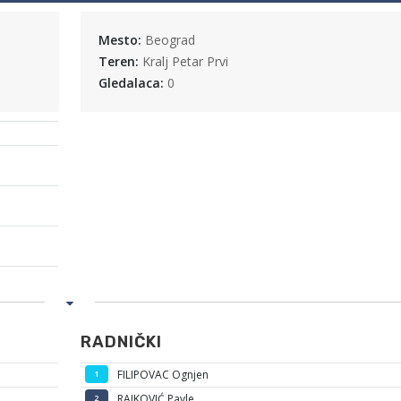
Mesto:
Beograd
Teren:
Kralj Petar Prvi
Gledalaca:
0
RADNIČKI
FILIPOVAC Ognjen
1
RAJKOVIĆ Pavle
2