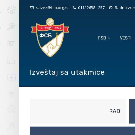
savez@fsb.org.rs
011/ 2658 - 257
Radno vrem
FSB
VESTI
Izveštaj sa utakmice
RAD