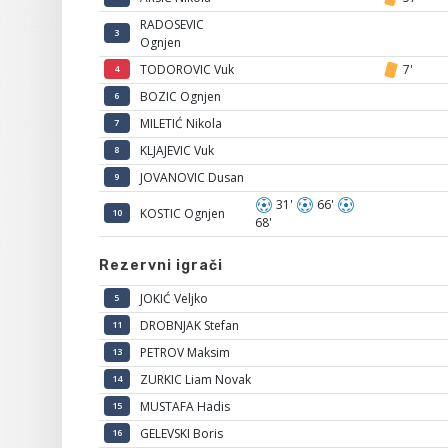
RADOSEVIC
3
Ognjen
TODOROVIC Vuk
7'
4
BOZIC Ognjen
6
MILETIĆ Nikola
7
KLJAJEVIC Vuk
8
JOVANOVIC Dusan
9
31'
66'
KOSTIC Ognjen
10
68'
Rezervni igrači
JOKIĆ Veljko
5
DROBNJAK Stefan
11
PETROV Maksim
13
ZURKIC Liam Novak
14
MUSTAFA Hadis
15
GELEVSKI Boris
16