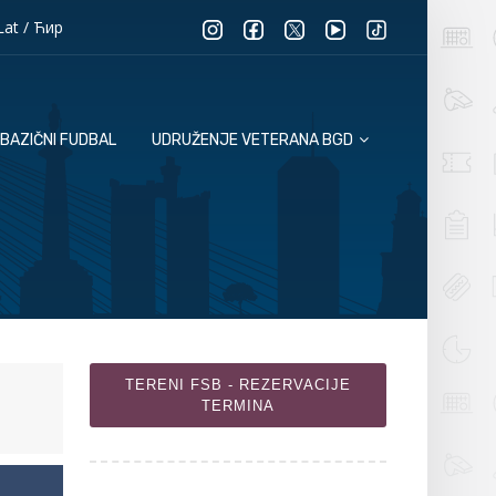
Lat
/
Ћир
BAZIČNI FUDBAL
UDRUŽENJE VETERANA BGD
TERENI FSB - REZERVACIJE
TERMINA