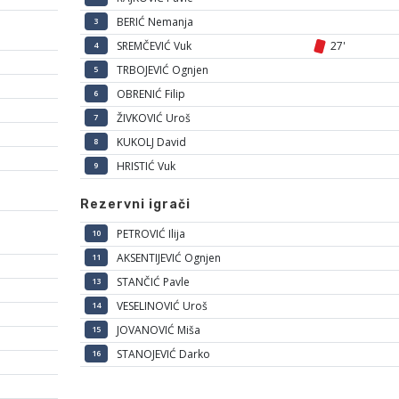
BERIĆ Nemanja
3
SREMČEVIĆ Vuk
27'
4
TRBOJEVIĆ Ognjen
5
OBRENIĆ Filip
6
ŽIVKOVIĆ Uroš
7
KUKOLJ David
8
HRISTIĆ Vuk
9
Rezervni igrači
PETROVIĆ Ilija
10
AKSENTIJEVIĆ Ognjen
11
STANČIĆ Pavle
13
VESELINOVIĆ Uroš
14
JOVANOVIĆ Miša
15
STANOJEVIĆ Darko
16