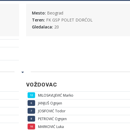
Mesto:
Beograd
Teren:
FK GSP POLET DORĆOL
Gledalaca:
20
VOŽDOVAC
MILOSAVLJEVIĆ Marko
12
JANJUŠ Ognjen
6
JOSIFOVIĆ Todor
7
PETROVIĆ Ognjen
8
MARKOVIĆ Luka
10