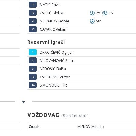
MATIĆ Pavle
17
CVETIĆ Aleksa
25'
38'
19
NOVAKOV Đorđe
58'
50
GAVARIĆ Vukan
93
Rezervni igrači
DRAGIĆEVIĆ Ognjen
1
MILOVANOVIĆ Petar
2
NEDOVIĆ Balša
9
CVETKOVIĆ Viktor
16
SIMONOVIĆ Filip
44
VOŽDOVAC
(Stručni štab)
Coach
MISKOV Mihajlo