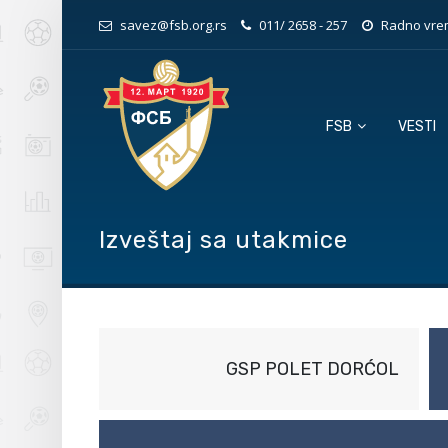
savez@fsb.org.rs
011/ 2658 - 257
Radno vrem
FSB
VESTI
Izveštaj sa utakmice
GSP POLET DORĆOL