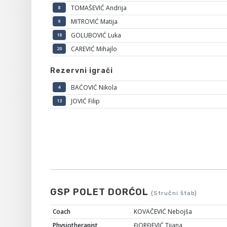
TOMAŠEVIĆ Andrija
8
MITROVIĆ Matija
9
GOLUBOVIĆ Luka
18
CAREVIĆ Mihajlo
20
Rezervni igrači
BAĆOVIĆ Nikola
4
JOVIĆ Filip
13
GSP POLET DORĆOL
(Stručni štab)
Coach
KOVAČEVIĆ Nebojša
Physiotherapist
ĐORĐEVIĆ Tijana