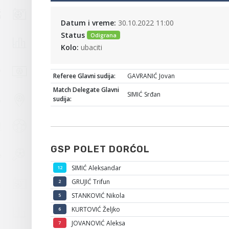
Datum i vreme:
30.10.2022 11:00
Status
Odigrana
Kolo:
ubaciti
Referee Glavni sudija:
GAVRANIĆ Jovan
Match Delegate Glavni
SIMIĆ Srđan
sudija:
GSP POLET DORĆOL
SIMIĆ Aleksandar
12
GRUJIĆ Trifun
2
STANKOVIĆ Nikola
5
KURTOVIĆ Željko
6
JOVANOVIĆ Aleksa
7