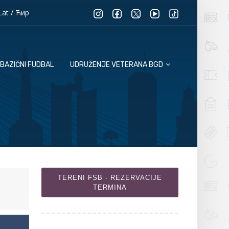
Lat
/
Ћир
BAZIČNI FUDBAL
UDRUŽENJE VETERANA BGD
TERENI FSB - REZERVACIJE
TERMINA