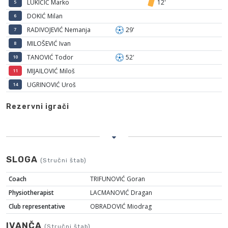
LUKIČIĆ Marko
12'
5
DOKIĆ Milan
6
RADIVOJEVIĆ Nemanja
29'
7
MILOŠEVIĆ Ivan
8
TANOVIĆ Todor
52'
10
MIJAILOVIĆ Miloš
11
UGRINOVIĆ Uroš
14
Rezervni igrači
SLOGA
(Stručni štab)
Coach
TRIFUNOVIĆ Goran
Physiotherapist
LACMANOVIĆ Dragan
Club representative
OBRADOVIĆ Miodrag
IVANČA
(Stručni štab)