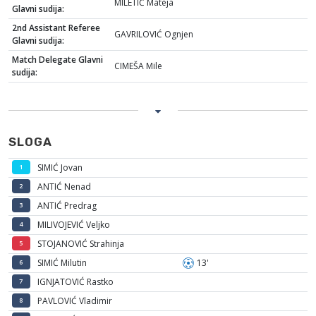
MILETIĆ Mateja
Glavni sudija:
2nd Assistant Referee
GAVRILOVIĆ Ognjen
Glavni sudija:
Match Delegate Glavni
CIMEŠA Mile
sudija:
SLOGA
SIMIĆ Jovan
1
ANTIĆ Nenad
2
ANTIĆ Predrag
3
MILIVOJEVIĆ Veljko
4
STOJANOVIĆ Strahinja
5
SIMIĆ Milutin
13'
6
IGNJATOVIĆ Rastko
7
PAVLOVIĆ Vladimir
8