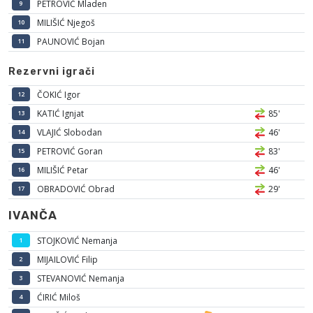
PETROVIĆ Mladen
9
MILIŠIĆ Njegoš
10
PAUNOVIĆ Bojan
11
Rezervni igrači
ČOKIĆ Igor
12
KATIĆ Ignjat
85'
13
VLAJIĆ Slobodan
46'
14
PETROVIĆ Goran
83'
15
MILIŠIĆ Petar
46'
16
OBRADOVIĆ Obrad
29'
17
IVANČA
STOJKOVIĆ Nemanja
1
MIJAILOVIĆ Filip
2
STEVANOVIĆ Nemanja
3
ĆIRIĆ Miloš
4