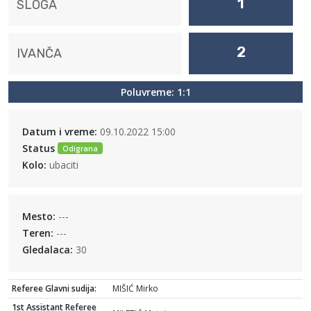
1
SLOGA
2
IVANČA
Poluvreme: 1:1
Datum i vreme:
09.10.2022 15:00
Status
Odigrana
Kolo:
ubaciti
Mesto:
---
Teren:
---
Gledalaca:
30
Referee Glavni sudija:
MIŠIĆ Mirko
1st Assistant Referee