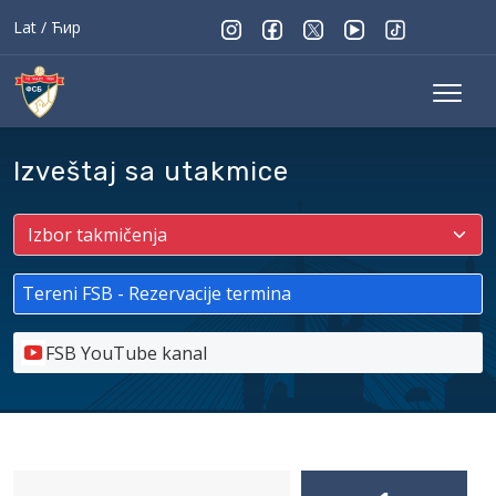
Lat
/
Ћир
Izveštaj sa utakmice
Tereni FSB - Rezervacije termina
FSB YouTube kanal