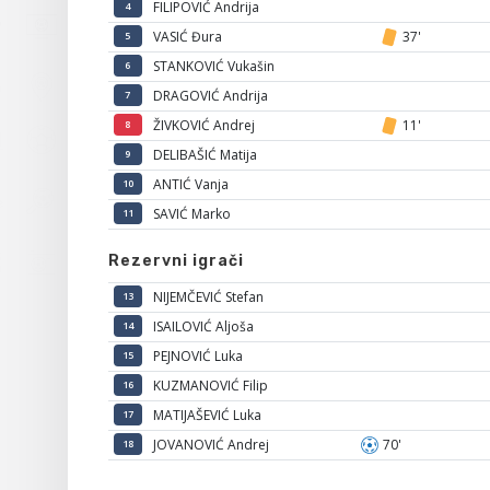
FILIPOVIĆ Andrija
4
VASIĆ Đura
37'
5
STANKOVIĆ Vukašin
6
DRAGOVIĆ Andrija
7
ŽIVKOVIĆ Andrej
11'
8
DELIBAŠIĆ Matija
9
ANTIĆ Vanja
10
SAVIĆ Marko
11
Rezervni igrači
NIJEMČEVIĆ Stefan
13
ISAILOVIĆ Aljoša
14
PEJNOVIĆ Luka
15
KUZMANOVIĆ Filip
16
MATIJAŠEVIĆ Luka
17
JOVANOVIĆ Andrej
70'
18