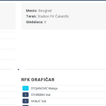
Mesto:
Beograd
Teren:
Stadion FK Čukarički
Gledalaca:
0
RFK GRAFIČAR
STOJANOVIĆ Mateja
1
STOREBRA Vuk
2
VASILIĆ Vuk
3