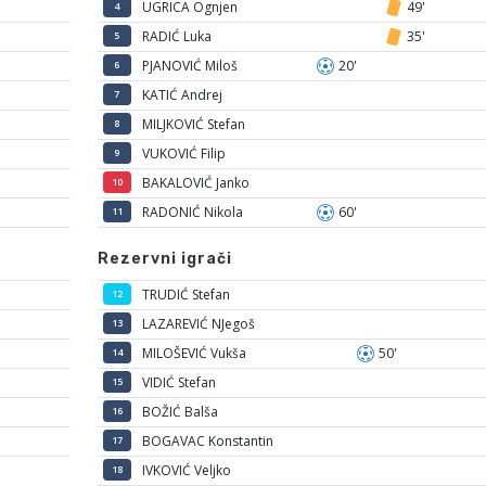
UGRICA Ognjen
49'
4
RADIĆ Luka
35'
5
PJANOVIĆ Miloš
20'
6
KATIĆ Andrej
7
MILJKOVIĆ Stefan
8
VUKOVIĆ Filip
9
BAKALOVIĆ Janko
10
RADONIĆ Nikola
60'
11
Rezervni igrači
TRUDIĆ Stefan
12
LAZAREVIĆ NJegoš
13
MILOŠEVIĆ Vukša
50'
14
VIDIĆ Stefan
15
BOŽIĆ Balša
16
BOGAVAC Konstantin
17
IVKOVIĆ Veljko
18