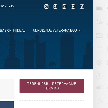
Lat
/
Ћир
BAZIČNI FUDBAL
UDRUŽENJE VETERANA BGD
TERENI FSB - REZERVACIJE
TERMINA