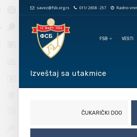
savez@fsb.org.rs
011/ 2658 - 257
Radno vrem
FSB
VESTI
Izveštaj sa utakmice
ČUKARIČKI DOO