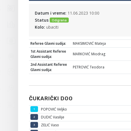
Datum i vreme:
11.06.2023 10:00
Status
Odigrana
Kolo:
ubaciti
Referee Glavni sudija:
MAKSIMOVIĆ Mateja
1st Assistant Referee
MARKOVIĆ Miodrag
Glavni sudija:
2nd Assistant Referee
PETROVIĆ Teodora
Glavni sudija:
ČUKARIČKI DOO
POPOVIĆ Veljko
1
DUDIĆ Vasilije
2
ZELIĆ Vaso
3