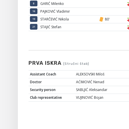
GARIĆ Milenko
8
PAJKOVIĆ Vladimir
16
STARČEVIĆ Nikola
80'
19
STAJIĆ Stefan
21
PRVA ISKRA
(Stručni štab)
Assistant Coach
ALEKSOVSKI Miloš
Doctor
AĆIMOVIĆ Nenad
Security person
SABLJIĆ Aleksandar
Club representative
VUJINOVIĆ Bojan