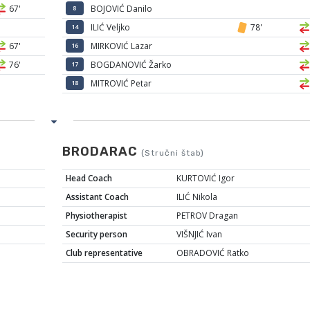
67'
BOJOVIĆ Danilo
8
ILIĆ Veljko
78'
14
67'
MIRKOVIĆ Lazar
16
76'
BOGDANOVIĆ Žarko
17
MITROVIĆ Petar
18
BRODARAC
(Stručni štab)
Head Coach
KURTOVIĆ Igor
Assistant Coach
ILIĆ Nikola
Physiotherapist
PETROV Dragan
Security person
VIŠNJIĆ Ivan
Club representative
OBRADOVIĆ Ratko