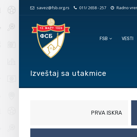
savez@fsb.org.rs
011/ 2658 - 257
Radno vrem
FSB
VESTI
Izveštaj sa utakmice
PRVA ISKRA