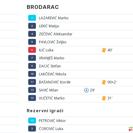
BRODARAC
LAZAREVIĆ Marko
1
LEKIĆ Matija
2
ZEČEVIĆ Aleksandar
4
PAVLOVIĆ Željko
5
ILIĆ Luka
40'
6
VRANJEŠ Marko
7
DACIĆ Stefan
9
LAKČEVIĆ Nikola
10
BAŠANOVIĆ Đorđe
90+2'
11
SAVIĆ Milan
29'
13
VUČETIĆ Marko
31'
15
Rezervni igrači
PETROVIĆ Viktor
12
ĆOROVIĆ Luka
3