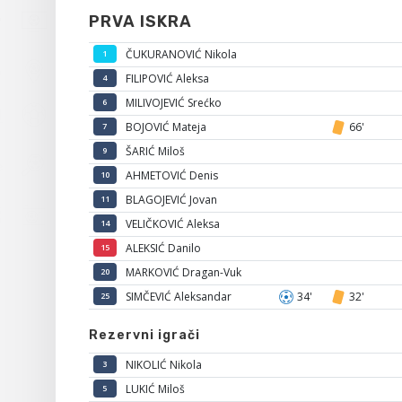
PRVA ISKRA
ČUKURANOVIĆ Nikola
1
FILIPOVIĆ Aleksa
4
MILIVOJEVIĆ Srećko
6
BOJOVIĆ Mateja
66'
7
ŠARIĆ Miloš
9
AHMETOVIĆ Denis
10
BLAGOJEVIĆ Jovan
11
VELIČKOVIĆ Aleksa
14
ALEKSIĆ Danilo
15
MARKOVIĆ Dragan-Vuk
20
SIMČEVIĆ Aleksandar
34'
32'
25
Rezervni igrači
NIKOLIĆ Nikola
3
LUKIĆ Miloš
5