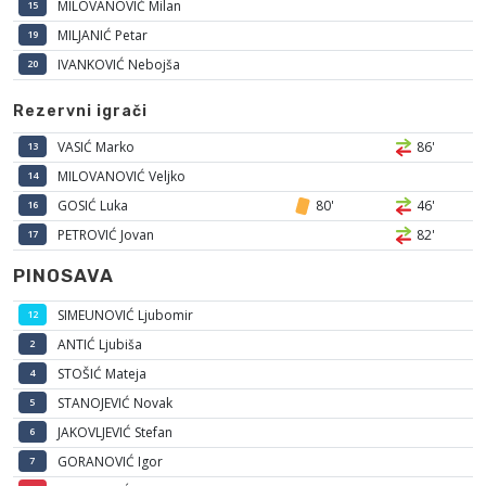
MILOVANOVIĆ Milan
15
MILJANIĆ Petar
19
IVANKOVIĆ Nebojša
20
Rezervni igrači
VASIĆ Marko
86'
13
MILOVANOVIĆ Veljko
14
GOSIĆ Luka
80'
46'
16
PETROVIĆ Jovan
82'
17
PINOSAVA
SIMEUNOVIĆ Ljubomir
12
ANTIĆ Ljubiša
2
STOŠIĆ Mateja
4
STANOJEVIĆ Novak
5
JAKOVLJEVIĆ Stefan
6
GORANOVIĆ Igor
7