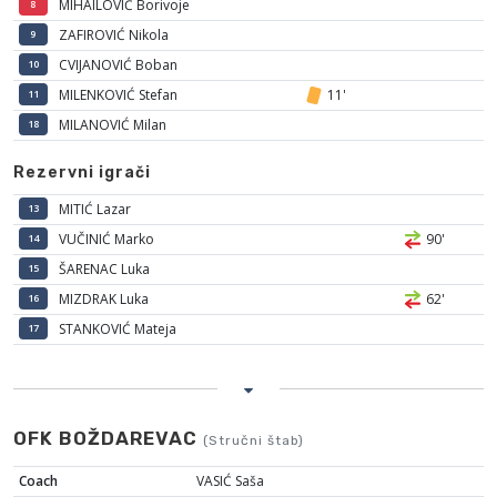
MIHAILOVIĆ Borivoje
8
ZAFIROVIĆ Nikola
9
CVIJANOVIĆ Boban
10
MILENKOVIĆ Stefan
11'
11
MILANOVIĆ Milan
18
Rezervni igrači
MITIĆ Lazar
13
VUČINIĆ Marko
90'
14
ŠARENAC Luka
15
MIZDRAK Luka
62'
16
STANKOVIĆ Mateja
17
OFK BOŽDAREVAC
(Stručni štab)
Coach
VASIĆ Saša