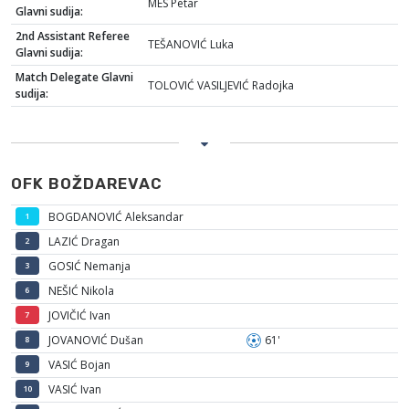
MES Petar
Glavni sudija:
2nd Assistant Referee
TEŠANOVIĆ Luka
Glavni sudija:
Match Delegate Glavni
TOLOVIĆ VASILJEVIĆ Radojka
sudija:
OFK BOŽDAREVAC
BOGDANOVIĆ Aleksandar
1
LAZIĆ Dragan
2
GOSIĆ Nemanja
3
NEŠIĆ Nikola
6
JOVIČIĆ Ivan
7
JOVANOVIĆ Dušan
61'
8
VASIĆ Bojan
9
VASIĆ Ivan
10