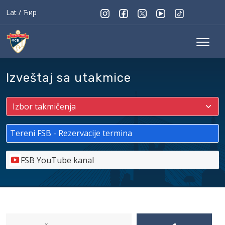
Lat
/
Ћир
Izveštaj sa utakmice
Tereni FSB - Rezervacije termina
FSB YouTube kanal