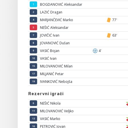
BOGDANOVIĆ Aleksandar
1
LAZIĆ Dragan
2
MARJANČEVIĆ Marko
77'
4
NEŠIĆ Aleksandar
5
JOVIČIĆ Ivan
63'
7
JOVANOVIĆ Dušan
8
VASIĆ Bojan
4'
9
VASIĆ Ivan
10
MILOVANOVIĆ Milan
15
MILJANIĆ Petar
17
IVANKOVIĆ Nebojša
19
Rezervni igrači
NEŠIĆ Nikola
6
MILOVANOVIĆ Veljko
11
VASIĆ Marko
13
PETROVIĆ Jovan
16