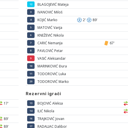
BLAGOJEVIĆ Mateja
12
IVANOVIĆ Miloš
3
KOJIĆ Marko
2'
89'
4
MATOVIĆ VanJa
5
KNEŽEVIĆ Nikola
6
CARIĆ NemanJa
67'
7
PAVLOVIĆ Petar
8
VASIĆ Aleksandar
9
MARINKOVIĆ Đura
10
TODOROVIĆ Luka
11
TODOROVIĆ Marko
20
Rezervni igrači
17'
BOJOVIĆ Aleksa
13
ILIĆ Nikola
14
89'
TRAJKOVIĆ Jovan
16
89'
RADALJAC Dalibor
17