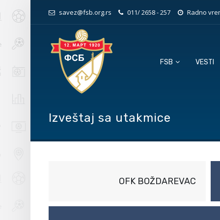
savez@fsb.org.rs
011/ 2658 - 257
Radno vrem
FSB
VESTI
Izveštaj sa utakmice
OFK BOŽDAREVAC