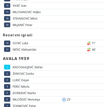
VASIĆ Ivan
10
MILOVANOVIĆ Veljko
11
STEVANOVIĆ Miloš
18
MILJANIĆ Petar
20
Rezervni igrači
GOSIĆ Luka
71'
16
NEŠIĆ Aleksandar
46'
17
AVALA 1939
RADOSAVLJEVIĆ Stefan
1
ŽIVKOVIĆ Darko
2
LUKIĆ Dejan
3
PERIĆ Nikola
4
ĐORĐEVIĆ Marko
5
MILOŠEVIĆ Nemanja
23'
6
STANKOVIĆ Petar
7