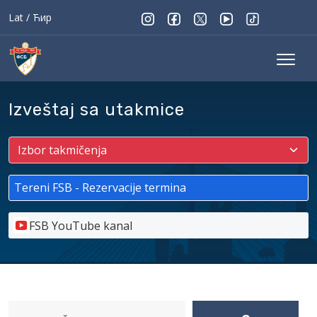
Lat
/
Ћир
Izveštaj sa utakmice
Tereni FSB - Rezervacije termina
FSB YouTube kanal