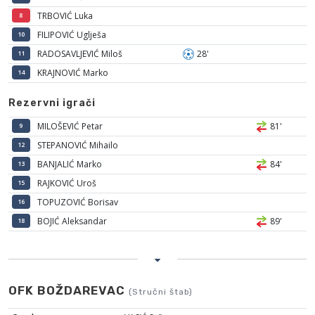
TRBOVIĆ Luka
8
FILIPOVIĆ Uglješa
10
RADOSAVLJEVIĆ Miloš
28'
11
KRAJNOVIĆ Marko
14
Rezervni igrači
MILOŠEVIĆ Petar
81'
9
STEPANOVIĆ Mihailo
12
BANJALIĆ Marko
84'
13
RAJKOVIĆ Uroš
15
TOPUZOVIĆ Borisav
16
BOJIĆ Aleksandar
89'
18
OFK BOŽDAREVAC
(Stručni štab)