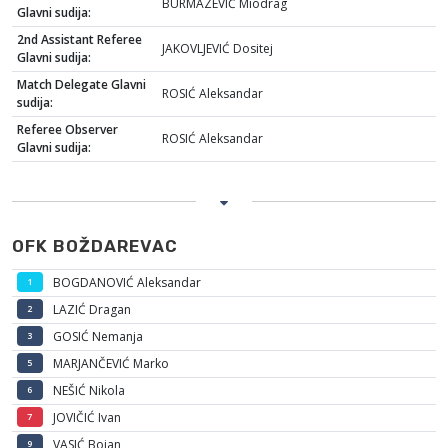
BURMAZEVIĆ Miodrag
Glavni sudija:
2nd Assistant Referee
JAKOVLJEVIĆ Dositej
Glavni sudija:
Match Delegate Glavni
ROSIĆ Aleksandar
sudija:
Referee Observer
ROSIĆ Aleksandar
Glavni sudija:
OFK BOŽDAREVAC
BOGDANOVIĆ Aleksandar
1
LAZIĆ Dragan
2
GOSIĆ Nemanja
3
MARJANČEVIĆ Marko
5
NEŠIĆ Nikola
6
JOVIČIĆ Ivan
7
VASIĆ Bojan
9