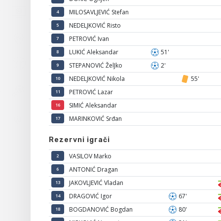
MILOSAVLJEVIĆ Stefan
4
NEDELJKOVIĆ Risto
5
PETROVIĆ Ivan
7
LUKIĆ Aleksandar
51'
8
STEPANOVIĆ ŽelJko
2'
9
NEDELJKOVIĆ Nikola
55'
10
PETROVIĆ Lazar
11
SIMIĆ Aleksandar
16
MARINKOVIĆ Srđan
17
Rezervni igrači
VASILOV Marko
2
ANTONIĆ Dragan
6
JAKOVLJEVIĆ Vladan
13
DRAGOVIĆ Igor
67'
14
BOGDANOVIĆ Bogdan
80'
18