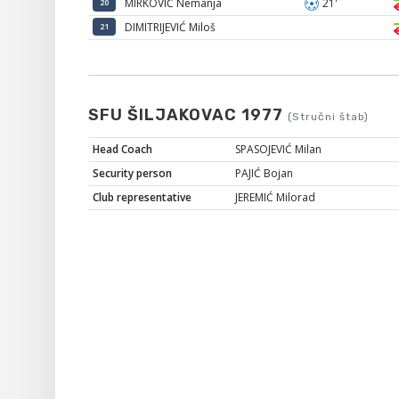
MIRKOVIĆ Nemanja
21'
20
DIMITRIJEVIĆ Miloš
21
SFU ŠILJAKOVAC 1977
(Stručni štab)
Head Coach
SPASOJEVIĆ Milan
Security person
PAJIĆ Bojan
Club representative
JEREMIĆ Milorad