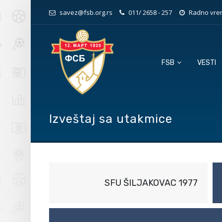
savez@fsb.org.rs
011/ 2658 - 257
Radno vrem
FSB
VESTI
Izveštaj sa utakmice
SFU ŠILJAKOVAC 1977