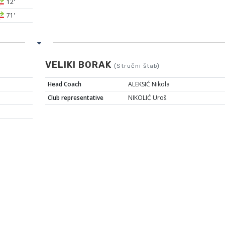
12'
71'
VELIKI BORAK
(Stručni štab)
Head Coach
ALEKSIĆ Nikola
Club representative
NIKOLIĆ Uroš