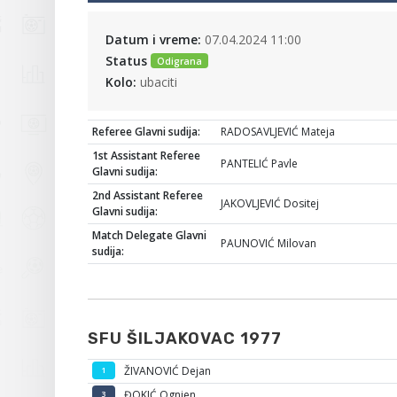
Datum i vreme:
07.04.2024 11:00
Status
Odigrana
Kolo:
ubaciti
Referee Glavni sudija:
RADOSAVLJEVIĆ Mateja
1st Assistant Referee
PANTELIĆ Pavle
Glavni sudija:
2nd Assistant Referee
JAKOVLJEVIĆ Dositej
Glavni sudija:
Match Delegate Glavni
PAUNOVIĆ Milovan
sudija:
SFU ŠILJAKOVAC 1977
ŽIVANOVIĆ Dejan
1
ĐOKIĆ Ognjen
3