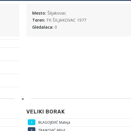
Mesto:
Šiljakovac
Teren:
FK ŠILJAKOVAC 1977
Gledalaca:
0
VELIKI BORAK
BLAGOJEVIĆ Mateja
1
TRAJKOVIĆ Miloš
3