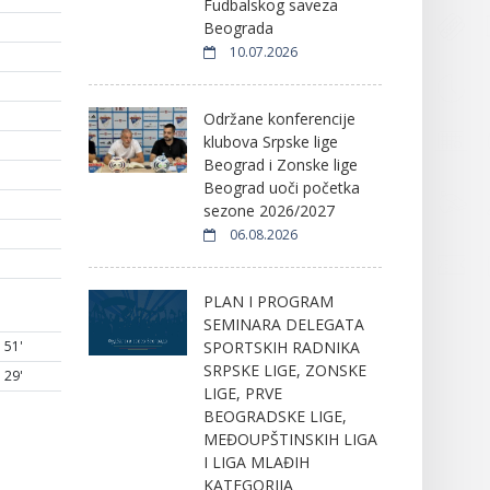
Fudbalskog saveza
Beograda
10.07.2026
Održane konferencije
klubova Srpske lige
Beograd i Zonske lige
Beograd uoči početka
sezone 2026/2027
06.08.2026
PLAN I PROGRAM
SEMINARA DELEGATA
SPORTSKIH RADNIKA
51'
SRPSKE LIGE, ZONSKE
29'
LIGE, PRVE
BEOGRADSKE LIGE,
MEĐOUPŠTINSKIH LIGA
I LIGA MLAĐIH
KATEGORIJA