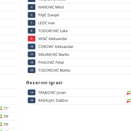
IVANOVIĆ Miloš
4
PAJIĆ Danijel
5
LEZIĆ Ivan
7
TODOROVIĆ Luka
8
VASIĆ Aleksandar
9
ĆOROVIĆ Aleksandar
10
SVILANOVIĆ Marko
11
PAVLOVIĆ Petar
15
TODOROVIĆ Marko
20
Rezervni igrači
TRAJKOVIĆ Jovan
14
RADALJAC Dalibor
16
71'
58'
58'