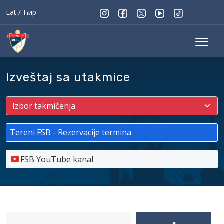
Lat
/
Ћир
Izveštaj sa utakmice
Tereni FSB - Rezervacije termina
FSB YouTube kanal