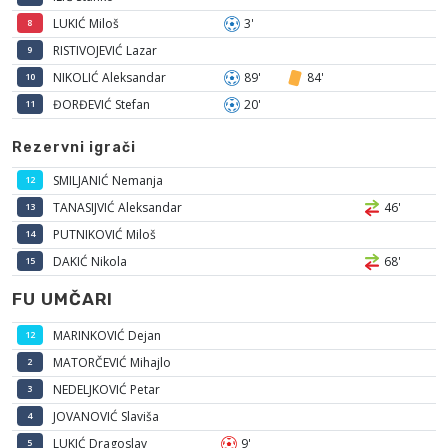
LUKIĆ Miloš
3'
8
RISTIVOJEVIĆ Lazar
9
NIKOLIĆ Aleksandar
89'
84'
10
ĐORĐEVIĆ Stefan
20'
11
Rezervni igrači
SMILJANIĆ Nemanja
12
TANASIJVIĆ Aleksandar
46'
13
PUTNIKOVIĆ Miloš
14
DAKIĆ Nikola
68'
15
FU UMČARI
MARINKOVIĆ Dejan
12
MATORČEVIĆ Mihajlo
2
NEDELJKOVIĆ Petar
3
JOVANOVIĆ Slaviša
4
LUKIĆ Dragoslav
9'
5