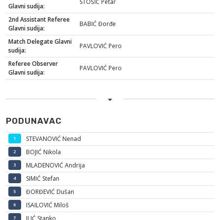
STOŠIĆ Petar
Glavni sudija:
2nd Assistant Referee
BABIĆ Đorđe
Glavni sudija:
Match Delegate Glavni
PAVLOVIĆ Pero
sudija:
Referee Observer
PAVLOVIĆ Pero
Glavni sudija:
PODUNAVAC
STEVANOVIĆ Nenad
1
BOJIĆ Nikola
2
MLADENOVIĆ Andrija
3
SIMIĆ Stefan
4
ĐORĐEVIĆ Dušan
5
ISAILOVIĆ Miloš
6
ILIĆ Stanko
7