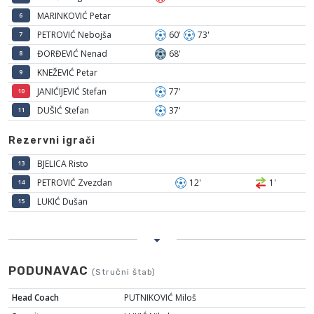
MARINKOVIĆ Petar
6
PETROVIĆ Nebojša
60'
73'
7
ĐORĐEVIĆ Nenad
68'
8
KNEŽEVIĆ Petar
9
JANIĆIJEVIĆ Stefan
77'
10
DUŠIĆ Stefan
37'
11
Rezervni igrači
BJELICA Risto
13
PETROVIĆ Zvezdan
12'
1'
14
LUKIĆ Dušan
15
PODUNAVAC
(Stručni štab)
Head Coach
PUTNIKOVIĆ Miloš