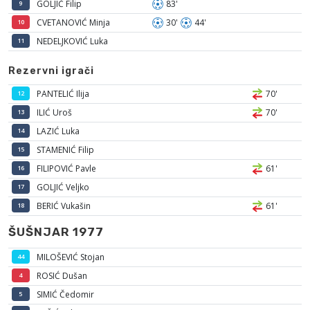
GOLJIĆ Filip
83'
9
CVETANOVIĆ Minja
30'
44'
10
NEDELJKOVIĆ Luka
11
Rezervni igrači
PANTELIĆ Ilija
70'
12
ILIĆ Uroš
70'
13
LAZIĆ Luka
14
STAMENIĆ Filip
15
FILIPOVIĆ Pavle
61'
16
GOLJIĆ Veljko
17
BERIĆ Vukašin
61'
18
ŠUŠNJAR 1977
MILOŠEVIĆ Stojan
44
ROSIĆ Dušan
4
SIMIĆ Čedomir
5