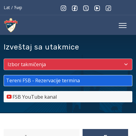
Lat
/
Ћир
Izveštaj sa utakmice
Tereni FSB - Rezervacije termina
FSB YouTube kanal