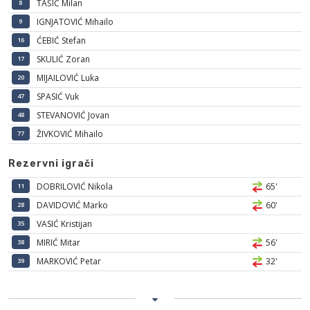
TAŠIĆ Milan
8
IGNJATOVIĆ Mihailo
9
ĆEBIĆ Stefan
16
SKULIĆ Zoran
17
MIJAILOVIĆ Luka
20
SPASIĆ Vuk
47
STEVANOVIĆ Jovan
48
ŽIVKOVIĆ Mihailo
77
Rezervni igrači
DOBRILOVIĆ Nikola
65'
11
DAVIDOVIĆ Marko
60'
28
VASIĆ Kristijan
35
MIRIĆ Mitar
56'
38
MARKOVIĆ Petar
32'
39