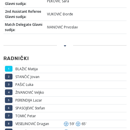
PEKOVIĆ Sara
Glavni sudija:
2nd Assistant Referee
VUKOVIĆ Đorđe
Glavni sudija:
Match Delegate Glavni
IVANOVIĆ Prvoslav
sudija:
RADNIČKI
BLAŽIĆ Matija
1
STANČIĆ Jovan
2
PAŠIĆ Luka
3
ŽIVANOVIĆ Veljko
4
PERENDIJA Lazar
5
SPASOJEVIĆ Stefan
6
TOMIĆ Petar
7
VESELINOVIĆ Dragan
59'
65'
8