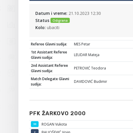
Datum i vreme:
21.10.2023 12:30
Status
Odigrana
Kolo:
ubaciti
Referee Glavni sudija:
MES Petar
1st Assistant Referee
LEUDAR Mateja
Glavni sudija:
2nd Assistant Referee
PETROVIĆ Teodora
Glavni sudija:
Match Delegate Glavni
DAVIDOVIĆ Budimir
sudija:
PFK ŽARKOVO 2000
ROGAN Vukota
99
BALJOŠEVIĆ Vojin
2