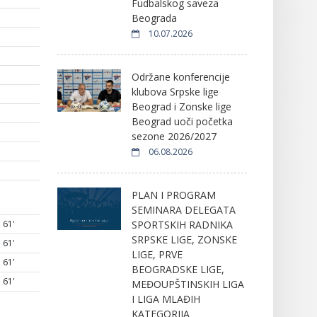
Fudbalskog saveza
Beograda
10.07.2026
Održane konferencije
klubova Srpske lige
Beograd i Zonske lige
Beograd uoči početka
sezone 2026/2027
06.08.2026
PLAN I PROGRAM
SEMINARA DELEGATA
SPORTSKIH RADNIKA
61'
SRPSKE LIGE, ZONSKE
61'
LIGE, PRVE
61'
BEOGRADSKE LIGE,
61'
MEĐOUPŠTINSKIH LIGA
I LIGA MLAĐIH
KATEGORIJA