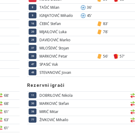
TAŠIĆ Milan
36'
8
IGNJATOVIĆ Mihailo
45'
9
ĆEBIĆ Stefan
83'
16
MIJAILOVIĆ Luka
78'
20
DAVIDOVIĆ Marko
28
MILOŠEVIĆ Stojan
37
MARKOVIĆ Petar
56'
57'
39
SPASIĆ Vuk
47
STEVANOVIĆ Jovan
48
Rezervni igrači
68'
DOBRILOVIĆ Nikola
11
68'
MARKOVIĆ Stefan
30
61'
MIRIĆ Mitar
38
63'
ŽIVKOVIĆ Mihailo
77
61'