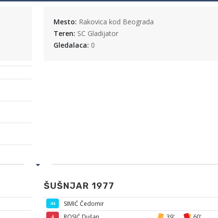
Mesto:
Rakovica kod Beograda
Teren:
SC Gladijator
Gledalaca:
0
ŠUŠNJAR 1977
SIMIĆ Čedomir
44
ROSIĆ Dušan
39'
60'
4