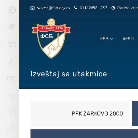
savez@fsb.org.rs
011/ 2658 - 257
Radno vrem
FSB
VESTI
Izveštaj sa utakmice
PFK ŽARKOVO 2000