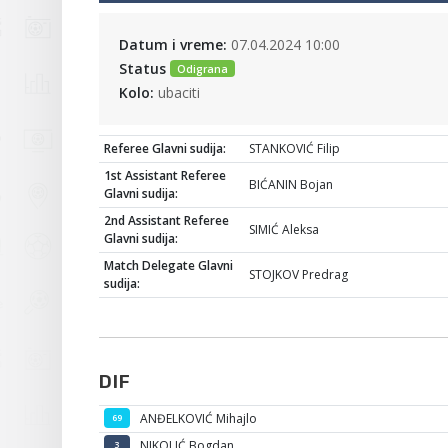
Datum i vreme:
07.04.2024 10:00
Status
Odigrana
Kolo:
ubaciti
Referee Glavni sudija:
STANKOVIĆ Filip
1st Assistant Referee
BIĆANIN Bojan
Glavni sudija:
2nd Assistant Referee
SIMIĆ Aleksa
Glavni sudija:
Match Delegate Glavni
STOJKOV Predrag
sudija:
DIF
ANĐELKOVIĆ Mihajlo
69
NIKOLIĆ Bogdan
3