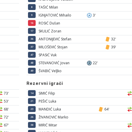
TAŠIĆ Milan
8
IGNJATOVIĆ Mihailo
3'
9
ROSIĆ Dušan
16
SKULIĆ Zoran
17
ANTONIJEVIĆ Stefan
32'
36
MILOŠEVIĆ Stojan
39'
37
SPASIĆ Vuk
47
STEVANOVIĆ Jovan
22'
48
ŠVABIĆ VelJko
49
Rezervni igrači
73'
SIMIĆ Filip
14
53'
PEŠIĆ Luka
21
68'
MANDIĆ Luka
64'
23
72'
ŽIVANOVIĆ Marko
26
67'
MIRIĆ Mitar
38