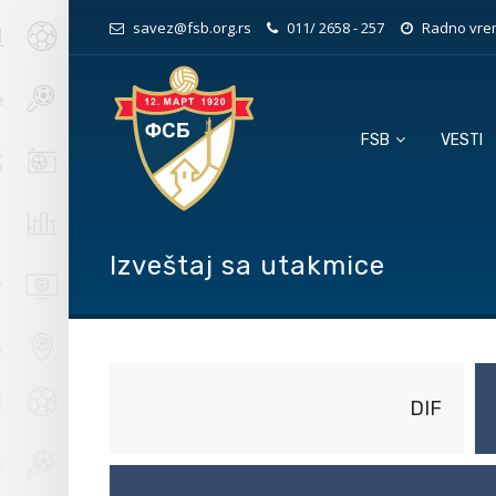
savez@fsb.org.rs
011/ 2658 - 257
Radno vrem
FSB
VESTI
Izveštaj sa utakmice
DIF