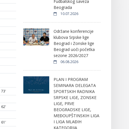
Fudbalskog saveza
Beograda
10.07.2026
Održane konferencije
klubova Srpske lige
Beograd i Zonske lige
Beograd uoči početka
sezone 2026/2027
06.08.2026
PLAN I PROGRAM
SEMINARA DELEGATA
SPORTSKIH RADNIKA
73'
SRPSKE LIGE, ZONSKE
LIGE, PRVE
62'
BEOGRADSKE LIGE,
MEĐOUPŠTINSKIH LIGA
I LIGA MLAĐIH
61'
KATEGORIJA