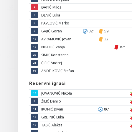
ĐAPIĆ Miloš
4
DENIĆ Luka
6
PAVLOVIĆ Marko
8
GAJIĆ Goran
32'
59'
9
AVRAMOVIĆ Jovan
32'
10
NIKOLIĆ Vanja
87'
15
SIMIĆ Konstantin
20
ĆIRIĆ Andrej
21
ANĐELKOVIĆ Stefan
96
Rezervni igrači
JOVANOVIĆ Nikola
12
ŽILIĆ Danilo
7
IKONIĆ Jovan
86'
11
GRDINIĆ Luka
13
TASIĆ Aleksa
18