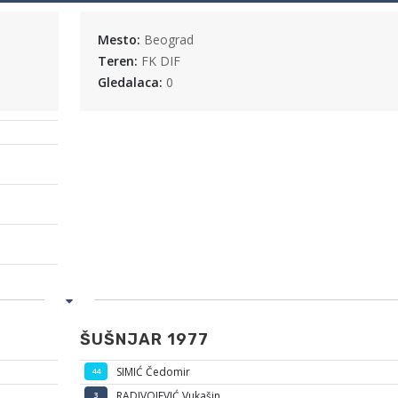
Mesto:
Beograd
Teren:
FK DIF
Gledalaca:
0
ŠUŠNJAR 1977
SIMIĆ Čedomir
44
RADIVOJEVIĆ Vukašin
3