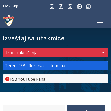
Lat
/
Ћир
Izveštaj sa utakmice
Tereni FSB - Rezervacije termina
FSB YouTube kanal