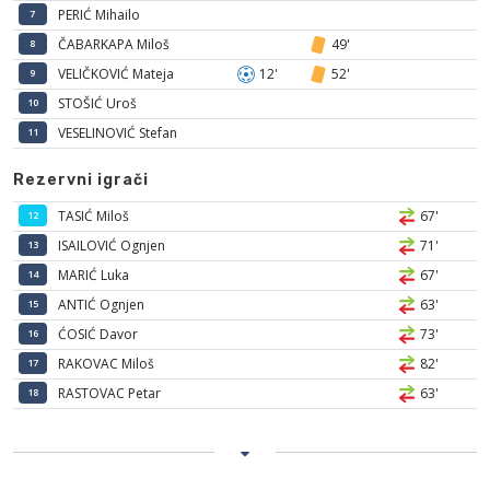
PERIĆ Mihailo
7
ČABARKAPA Miloš
49'
8
VELIČKOVIĆ Mateja
12'
52'
9
STOŠIĆ Uroš
10
VESELINOVIĆ Stefan
11
Rezervni igrači
TASIĆ Miloš
67'
12
ISAILOVIĆ Ognjen
71'
13
MARIĆ Luka
67'
14
ANTIĆ Ognjen
63'
15
ĆOSIĆ Davor
73'
16
RAKOVAC Miloš
82'
17
RASTOVAC Petar
63'
18