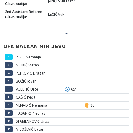
JANČEVSKI Lazar
Glavni sudija:
2nd Assistant Referee
LEČIĆ Vuk
Glavni sudija:
OFK BALKAN MIRIJEVO
PERIĆ Nemanja
1
MILIKIĆ Stefan
2
PETROVIĆ Dragan
4
BOŽIĆ Jovan
5
VULETIĆ Uroš
65'
7
GAŠIĆ Peđa
8
NENADIĆ Nemanja
80'
9
HASANIĆ Predrag
10
STAMENKOVIĆ Uroš
11
MILOŠEVIĆ Lazar
15