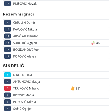
PILIPOVIĆ Novak
17
Rezervni igrači
CIGULJIN Damir
6
PAVLOVIĆ Nikola
12
ARSIĆ Alessandro
13
SUBOTIĆ Ognjen
46'
14
BOGDANOIVĆ Vuk
16
POPOVIĆ Aleksa
18
SINĐELIĆ
NIKOLIĆ Luka
1
ANTUNOVIĆ Matija
2
TRAJKOVIĆ Mihajlo
39'
3
KIĆOVIĆ Matija
4
POPOVIĆ Nikola
5
ŠAPIĆ Ognjen
6