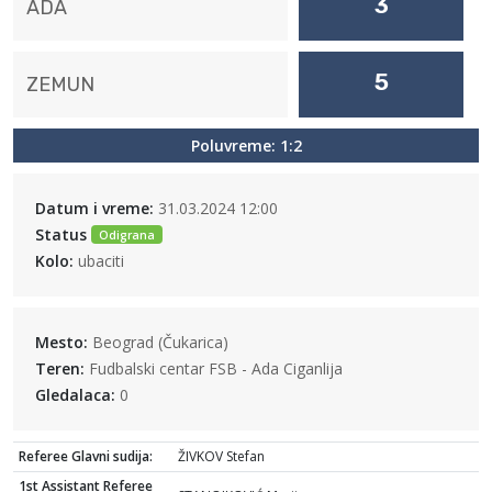
3
ADA
5
ZEMUN
Poluvreme: 1:2
Datum i vreme:
31.03.2024 12:00
Status
Odigrana
Kolo:
ubaciti
Mesto:
Beograd (Čukarica)
Teren:
Fudbalski centar FSB - Ada Ciganlija
Gledalaca:
0
Referee Glavni sudija:
ŽIVKOV Stefan
1st Assistant Referee