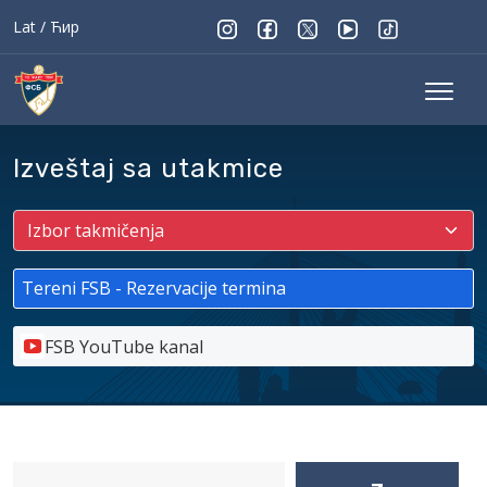
Lat
/
Ћир
Izveštaj sa utakmice
Tereni FSB - Rezervacije termina
FSB YouTube kanal