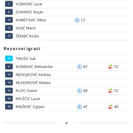
VOJNOVIĆ Lazar
7
JOVANDIĆ Bojan
8
AHMETOVIĆ Viktor
12'
10
VASIĆ Mario
11
ŽERAJIĆ Kosta
17
Rezervni igrači
TMUŠIĆ Vuk
12
ĐORĐEVIĆ Aleksandar
82'
72'
9
NEDELJKOVIĆ Andrija
13
MLADENOVIĆ Mateja
14
RUZIC Damir
88'
72'
15
KRUŠČIĆ Lazar
16
KNEŽEVIĆ Ognjen
47'
46'
18