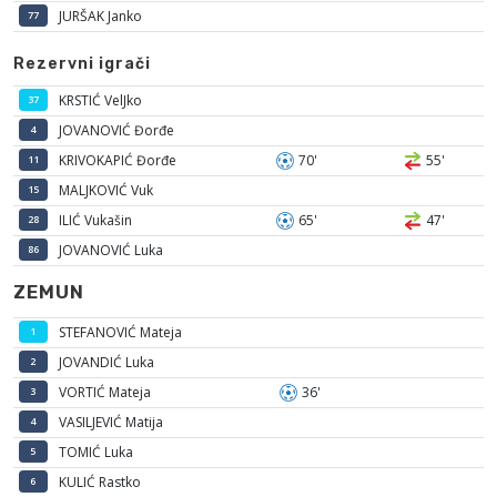
JURŠAK Janko
77
Rezervni igrači
KRSTIĆ VelJko
37
JOVANOVIĆ Đorđe
4
KRIVOKAPIĆ Đorđe
70'
55'
11
MALJKOVIĆ Vuk
15
ILIĆ Vukašin
65'
47'
28
JOVANOVIĆ Luka
86
ZEMUN
STEFANOVIĆ Mateja
1
JOVANDIĆ Luka
2
VORTIĆ Mateja
36'
3
VASILJEVIĆ Matija
4
TOMIĆ Luka
5
KULIĆ Rastko
6