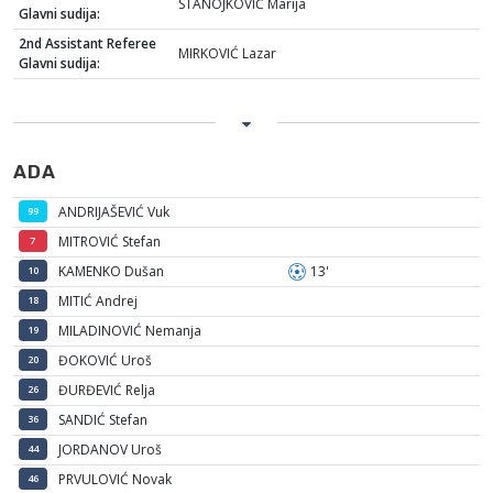
STANOJKOVIĆ Marija
Glavni sudija:
2nd Assistant Referee
MIRKOVIĆ Lazar
Glavni sudija:
ADA
ANDRIJAŠEVIĆ Vuk
99
MITROVIĆ Stefan
7
KAMENKO Dušan
13'
10
MITIĆ Andrej
18
MILADINOVIĆ Nemanja
19
ĐOKOVIĆ Uroš
20
ĐURĐEVIĆ Relja
26
SANDIĆ Stefan
36
JORDANOV Uroš
44
PRVULOVIĆ Novak
46