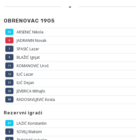
OBRENOVAC 1905
ARSENIĆ Nikola
82
JADRANIN Novak
6
SPASIĆ Lazar
7
BLAŽIĆ Ignjat
9
KOMANOVIĆ Uroš
11
ILIĆ Lazar
12
ILIĆ Dejan
21
JEVERICA Mihajlo
26
RADOSAVLJEVIĆ Kosta
88
Rezervni igrači
LAZIĆ Konstantin
87
SOVILJ Maksim
2
3