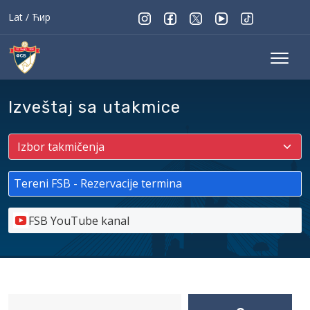
Lat
/
Ћир
Izveštaj sa utakmice
Tereni FSB - Rezervacije termina
FSB YouTube kanal