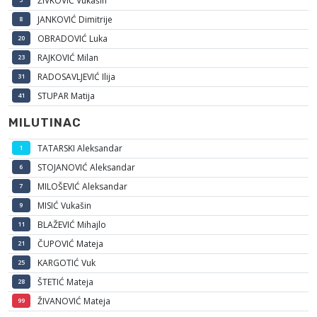
ŽIVKOVIĆ Vukašin
JANKOVIĆ Dimitrije
8
OBRADOVIĆ Luka
20
RAJKOVIĆ Milan
23
RADOSAVLJEVIĆ Ilija
31
STUPAR Matija
41
MILUTINAC
TATARSKI Aleksandar
1
STOJANOVIĆ Aleksandar
6
MILOŠEVIĆ Aleksandar
7
MISIĆ Vukašin
9
BLAŽEVIĆ Mihajlo
11
ČUPOVIĆ Mateja
21
KARGOTIĆ Vuk
25
ŠTETIĆ Mateja
28
ŽIVANOVIĆ Mateja
99